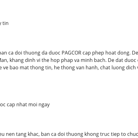
 tin
ban ca doi thuong da duoc PAGCOR cap phep hoat dong. De
of Man, khang dinh vi the hop phap va minh bach. De dat duo
khe ve bao mat thong tin, he thong van hanh, chat luong dic
uoc cap nhat moi ngay
ieu nen tang khac, ban ca doi thuong khong truc tiep to chu