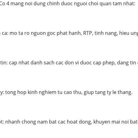
 Co 4 mang noi dung chinh duoc nguoi choi quan tam nhat:
 ca: mo ta ro nguon goc phat hanh, RTP, tinh nang, hieu un
 tin: cap nhat danh sach cac don vi duoc cap phep, dang tin 
y: tong hop kinh nghiem tu cao thu, giup tang ty le thang.
hot: nhanh chong nam bat cac hoat dong, khuyen mai noi bat