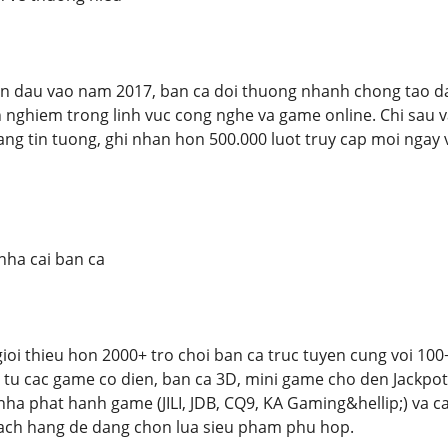
lan dau vao nam 2017, ban ca doi thuong nhanh chong tao d
h nghiem trong linh vuc cong nghe va game online. Chi sau 
ang tin tuong, ghi nhan hon 500.000 luot truy cap moi ngay 
nha cai ban ca
ioi thieu hon 2000+ tro choi ban ca truc tuyen cung voi 100
, tu cac game co dien, ban ca 3D, mini game cho den Jackpot
 nha phat hanh game (JILI, JDB, CQ9, KA Gaming&hellip;) va
 khach hang de dang chon lua sieu pham phu hop.