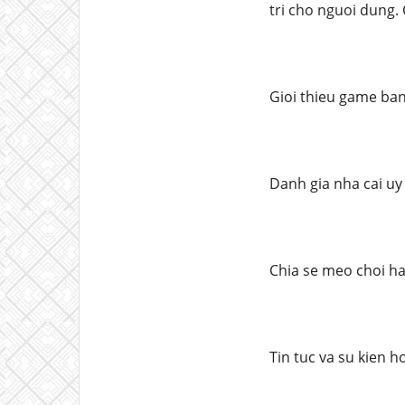
tri cho nguoi dung.
Gioi thieu game ban
Danh gia nha cai uy
Chia se meo choi ha
Tin tuc va su kien 