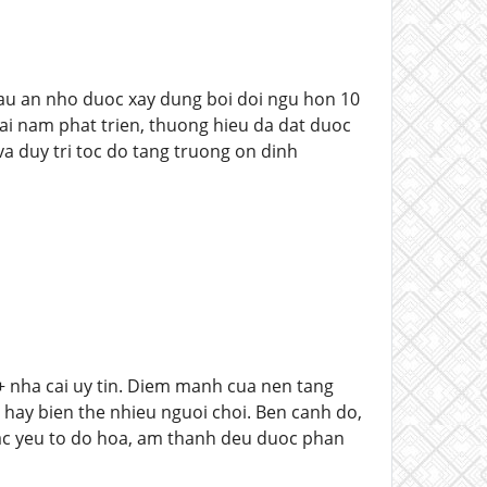
au an nho duoc xay dung boi doi ngu hon 10
vai nam phat trien, thuong hieu da dat duoc
va duy tri toc do tang truong on dinh
+ nha cai uy tin. Diem manh cua nen tang
 hay bien the nhieu nguoi choi. Ben canh do,
 cac yeu to do hoa, am thanh deu duoc phan