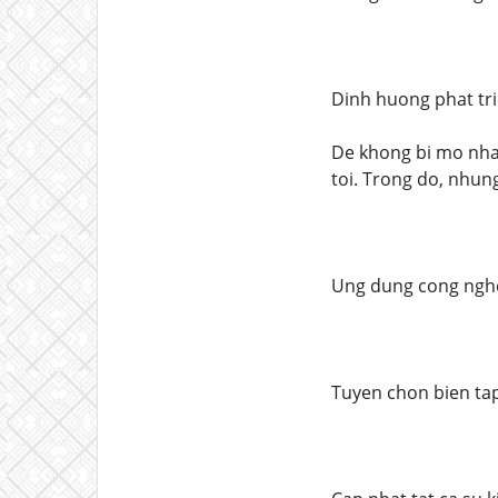
Dinh huong phat tr
De khong bi mo nhat
toi. Trong do, nhun
Ung dung cong nghe 
Tuyen chon bien tap