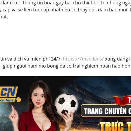
e lam ro ri thong tin hoac gay hai cho thiet bi. Tu nhung ng
y cap va se lien tuc cap nhat neu co thay doi, dam bao moi 
hat.
 tin va dich vu mien phi 24/7,
https://7mcn.fans/
xung dang l
c, giup nguoi ham mo bong da co trai nghiem hoan hao hon 