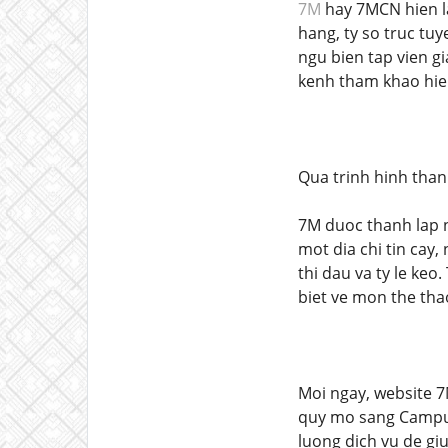
7M
hay 7MCN hien la
hang, ty so truc tuy
ngu bien tap vien g
kenh tham khao hie
Qua trinh hinh than
7M duoc thanh lap n
mot dia chi tin cay,
thi dau va ty le keo
biet ve mon the tha
Moi ngay, website 7
quy mo sang Campuc
luong dich vu de giu