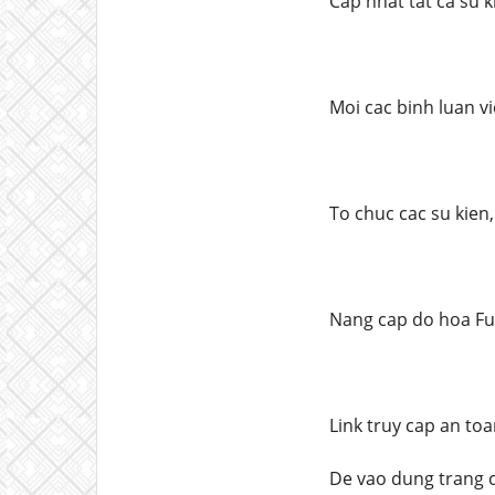
Cap nhat tat ca su 
Moi cac binh luan v
To chuc cac su kien
Nang cap do hoa Ful
Link truy cap an to
De vao dung trang c