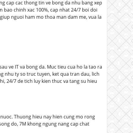
ng cap cac thong tin ve bong da nhu bang xep
dam bao chinh xac 100%, cap nhat 24/7 boi doi
ua giup nguoi ham mo thoa man dam me, vua la
u ve IT va bong da. Muc tieu cua ho la tao ra
 nhu ty so truc tuyen, ket qua tran dau, lich
hi, 24/7 de tich luy kien thuc va tang su hieu
ng nuoc. Thuong hieu nay hien cung mo rong
 song do, 7M khong ngung nang cap chat