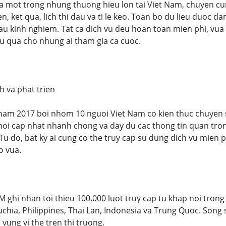
 mot trong nhung thuong hieu lon tai Viet Nam, chuyen cu
en, ket qua, lich thi dau va ti le keo. Toan bo du lieu duoc 
iau kinh nghiem. Tat ca dich vu deu hoan toan mien phi, v
u qua cho nhung ai tham gia ca cuoc.
h va phat trien
am 2017 boi nhom 10 nguoi Viet Nam co kien thuc chuyen sa
 noi cap nhat nhanh chong va day du cac thong tin quan trong
. Tu do, bat ky ai cung co the truy cap su dung dich vu mien p
o vua.
M ghi nhan toi thieu 100,000 luot truy cap tu khap noi tro
hia, Philippines, Thai Lan, Indonesia va Trung Quoc. Song
 vung vi the tren thi truong.