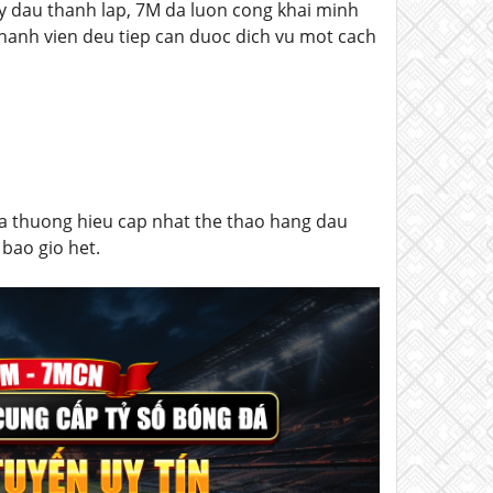
ay dau thanh lap, 7M da luon cong khai minh
thanh vien deu tiep can duoc dich vu mot cach
a thuong hieu cap nhat the thao hang dau
bao gio het.