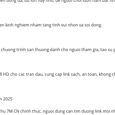
kien bong da, du lon hay nho, de nguoi choi luon nam bat n
ien kinh nghiem nham tang tinh vui nhon va soi dong.
, chuong trinh san thuong danh cho nguoi tham gia, tao su g
l HD cho cac tran dau, cung cap link sach, an toan, khong 
an 2025
hu 7M CN chinh thuc, nguoi dung can tim duong link moi n