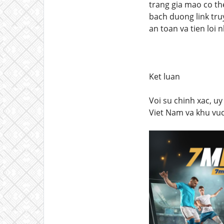
trang gia mao co th
bach duong link tru
an toan va tien loi n
Ket luan
Voi su chinh xac, uy
Viet Nam va khu vu