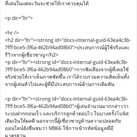
ที่เล่นในแต่ละวันจะช่วยให้เราควบคุมได้
<p dir="ltr">
<hr />
<h2 dir="ltr"><strong id="docs-internal-guid-63ea4c3b-
7fff-bce5-3f6a-462b94ad08b0">ประสบการณ์ผู้ใช้จริงและ
รีวิวจากผู้เชี่ยวชาญ</h2>
<p dir="ltr"><strong id="docs-internal-guid-63ea4c3b-
7fff-bce5-3f6a-462b94ad08b0">การฟังเสียงจากผู้ที่เคยใช้
จริงช่วยให้เราเห็นภาพชัดขึ้น เราได้รวบรวมความคิดเห็นทั้ง
จากผู้เล่นทั่วไปและผู้ที่มีประสบการณ์ด้านการเดิมพัน
<p dir="ltr"><strong id="docs-internal-guid-63ea4c3b-
7fff-bce5-3f6a-462b94ad08b0">ผู้เล่นจำนวนมากกล่าวว่า
ระบบฝากถอนเร็ว และบริการลูกค้าตอบไว ในบางครั้งโบนัส
เติมเงินให้ผลดี นอกจากนี้ผู้เชี่ยวชาญด้านความปลอดภัย
ออนไลน์ยังชื่นชมว่า MB66 ใช้การเข้ารหัสข้อมูลที่มี
มาตรฐาน