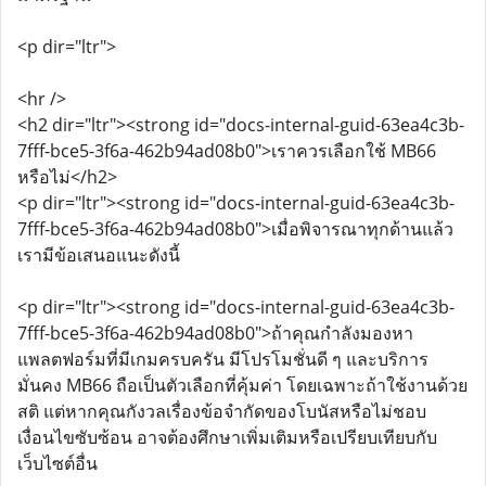
<p dir="ltr">
<hr />
<h2 dir="ltr"><strong id="docs-internal-guid-63ea4c3b-
7fff-bce5-3f6a-462b94ad08b0">เราควรเลือกใช้ MB66
หรือไม่</h2>
<p dir="ltr"><strong id="docs-internal-guid-63ea4c3b-
7fff-bce5-3f6a-462b94ad08b0">เมื่อพิจารณาทุกด้านแล้ว
เรามีข้อเสนอแนะดังนี้
<p dir="ltr"><strong id="docs-internal-guid-63ea4c3b-
7fff-bce5-3f6a-462b94ad08b0">ถ้าคุณกำลังมองหา
แพลตฟอร์มที่มีเกมครบครัน มีโปรโมชั่นดี ๆ และบริการ
มั่นคง MB66 ถือเป็นตัวเลือกที่คุ้มค่า โดยเฉพาะถ้าใช้งานด้วย
สติ แต่หากคุณกังวลเรื่องข้อจำกัดของโบนัสหรือไม่ชอบ
เงื่อนไขซับซ้อน อาจต้องศึกษาเพิ่มเติมหรือเปรียบเทียบกับ
เว็บไซต์อื่น