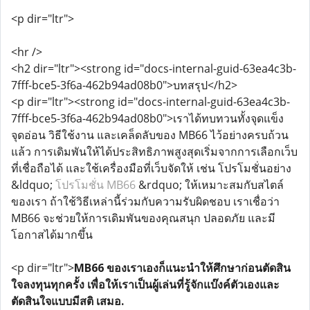
<p dir="ltr">
<hr />
<h2 dir="ltr"><strong id="docs-internal-guid-63ea4c3b-
7fff-bce5-3f6a-462b94ad08b0">บทสรุป</h2>
<p dir="ltr"><strong id="docs-internal-guid-63ea4c3b-
7fff-bce5-3f6a-462b94ad08b0">เราได้ทบทวนทั้งจุดแข็ง
จุดอ่อน วิธีใช้งาน และเคล็ดลับของ MB66 ไว้อย่างครบถ้วน
แล้ว การเดิมพันให้ได้ประสิทธิภาพสูงสุดเริ่มจากการเลือกเว็บ
ที่เชื่อถือได้ และใช้เครื่องมือที่เว็บจัดให้ เช่น โปรโมชั่นอย่าง
&ldquo;
โปรโมชั่น MB66
&rdquo; ให้เหมาะสมกับสไตล์
ของเรา ถ้าใช้วิธีเหล่านี้ร่วมกับความรับผิดชอบ เราเชื่อว่า
MB66 จะช่วยให้การเดิมพันของคุณสนุก ปลอดภัย และมี
โอกาสได้มากขึ้น
<p dir="ltr">
MB66 ของเราเองก็แนะนำให้ศึกษาก่อนตัดสิน
ใจลงทุนทุกครั้ง เพื่อให้เราเป็นผู้เล่นที่รู้จักแบ๊งค์ตัวเองและ
ตัดสินใจแบบมีสติ เสมอ.