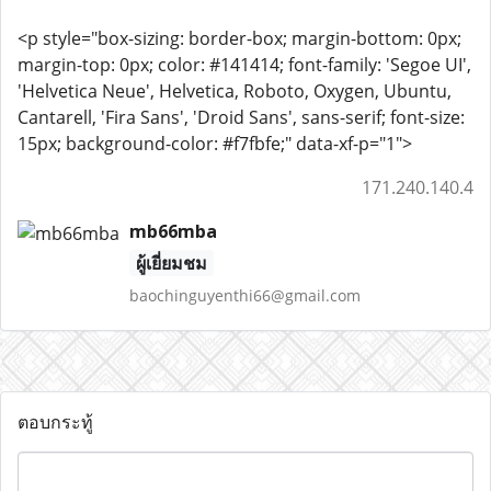
<p style="box-sizing: border-box; margin-bottom: 0px;
margin-top: 0px; color: #141414; font-family: 'Segoe UI',
'Helvetica Neue', Helvetica, Roboto, Oxygen, Ubuntu,
Cantarell, 'Fira Sans', 'Droid Sans', sans-serif; font-size:
15px; background-color: #f7fbfe;" data-xf-p="1">
171.240.140.4
mb66mba
ผู้เยี่ยมชม
baochinguyenthi66@gmail.com
ตอบกระทู้