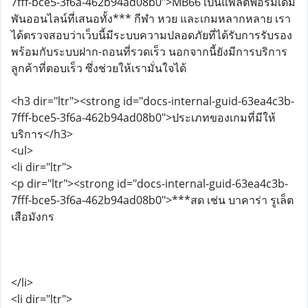
7fff-bce5-3f6a-462b94ad08b0">MB66 เป็นแพลตฟอร์มเดิม
พันออนไลน์ที่เสนอทั้ง*** กีฬา หวย และเกมหลากหลาย เรา
ได้ตรวจสอบว่าเว็บนี้มีระบบความปลอดภัยที่ได้รับการรับรอง
พร้อมกับระบบฝาก-ถอนที่รวดเร็ว นอกจากนี้ยังมีการบริการ
ลูกค้าที่ตอบเร็ว ซึ่งช่วยให้เรามั่นใจได้
<h3 dir="ltr"><strong id="docs-internal-guid-63ea4c3b-
7fff-bce5-3f6a-462b94ad08b0">ประเภทของเกมที่มีให้
บริการ</h3>
<ul>
<li dir="ltr">
<p dir="ltr"><strong id="docs-internal-guid-63ea4c3b-
7fff-bce5-3f6a-462b94ad08b0">***สด เช่น บาคาร่า รูเล็ต
เสือมังกร
</li>
<li dir="ltr">