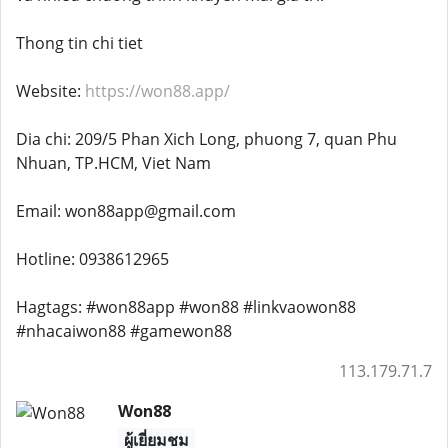
Thong tin chi tiet
Website:
https://won88.app/
Dia chi: 209/5 Phan Xich Long, phuong 7, quan Phu
Nhuan, TP.HCM, Viet Nam
Email: won88app@gmail.com
Hotline: 0938612965
Hagtags: #won88app #won88 #linkvaowon88
#nhacaiwon88 #gamewon88
113.179.71.7
Won88
ผู้เยี่ยมชม