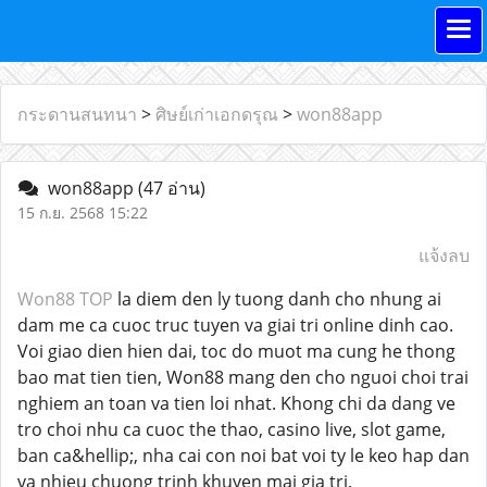
กระดานสนทนา
>
ศิษย์เก่าเอกดรุณ
>
won88app
won88app
(47 อ่าน)
15 ก.ย. 2568 15:22
แจ้งลบ
Won88 TOP
la diem den ly tuong danh cho nhung ai
dam me ca cuoc truc tuyen va giai tri online dinh cao.
Voi giao dien hien dai, toc do muot ma cung he thong
bao mat tien tien, Won88 mang den cho nguoi choi trai
nghiem an toan va tien loi nhat. Khong chi da dang ve
tro choi nhu ca cuoc the thao, casino live, slot game,
ban ca&hellip;, nha cai con noi bat voi ty le keo hap dan
va nhieu chuong trinh khuyen mai gia tri.