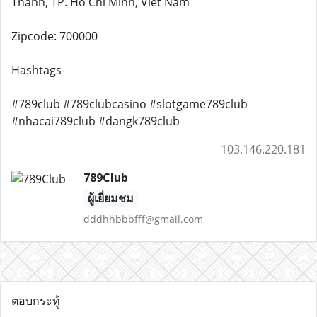
Thanh, TP. Ho Chi Minh, Viet Nam
Zipcode: 700000
Hashtags
#789club #789clubcasino #slotgame789club
#nhacai789club #dangk789club
103.146.220.181
789Club
ผู้เยี่ยมชม
dddhhbbbfff@gmail.com
ตอบกระทู้