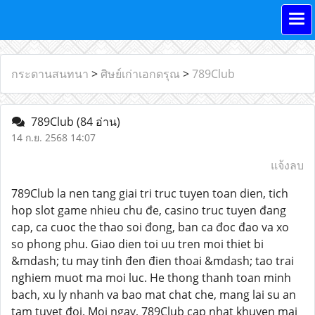
กระดานสนทนา
>
ศิษย์เก่าเอกดรุณ
>
789Club
789Club
(84 อ่าน)
14 ก.ย. 2568 14:07
แจ้งลบ
789Club la nen tang giai tri truc tuyen toan dien, tich
hop slot game nhieu chu đe, casino truc tuyen đang
cap, ca cuoc the thao soi đong, ban ca đoc đao va xo
so phong phu. Giao dien toi uu tren moi thiet bi
&mdash; tu may tinh đen đien thoai &mdash; tao trai
nghiem muot ma moi luc. He thong thanh toan minh
bach, xu ly nhanh va bao mat chat che, mang lai su an
tam tuyet đoi. Moi ngay, 789Club cap nhat khuyen mai