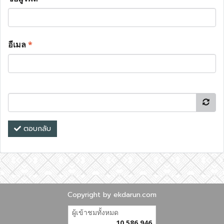
อีเมล
*
ตอบกลับ
Copyright by ekdarun.com
ผู้เข้าชมทั้งหมด
10,586,946