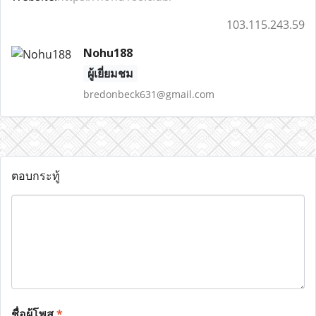
103.115.243.59
Nohu188
ผู้เยี่ยมชม
bredonbeck631@gmail.com
ตอบกระทู้
ชื่อผู้โพส
*