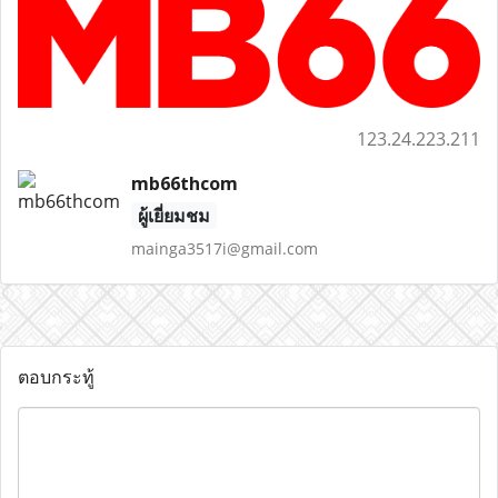
123.24.223.211
mb66thcom
ผู้เยี่ยมชม
mainga3517i@gmail.com
ตอบกระทู้