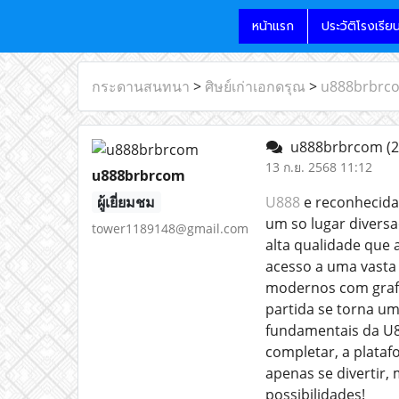
หน้าแรก
ประวัติโรงเรีย
กระดานสนทนา
>
ศิษย์เก่าเอกดรุณ
>
u888brbrc
u888brbrcom
(2
13 ก.ย. 2568 11:12
u888brbrcom
ผู้เยี่ยมชม
U888
e reconhecida
um so lugar diversa
tower1189148@gmail.com
alta qualidade que 
acesso a uma vasta 
modernos com grafic
partida se torna um
fundamentais da U88
completar, a plataf
apenas se divertir
possibilidades!