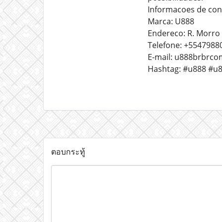
Informacoes de con
Marca: U888
Endereco: R. Morro A
Telefone: +5547988
E-mail: u888brbrc
Hashtag: #u888 #u
ตอบกระทู้