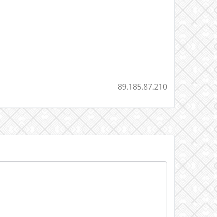
89.185.87.210