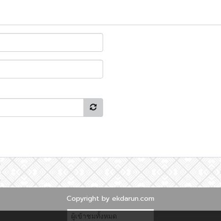
Copyright by ekdarun.com
ผู้เข้าชมทั้งหมด