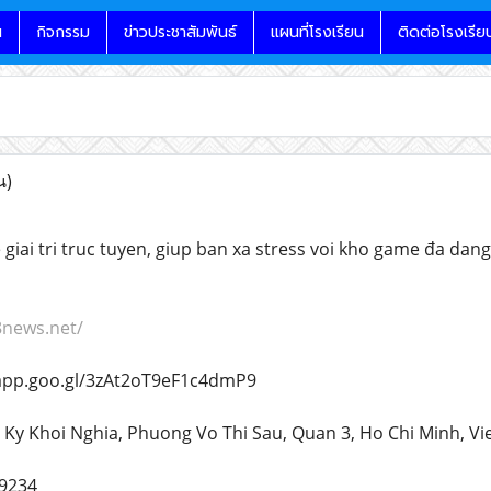
น
กิจกรรม
ข่าวประชาสัมพันธ์
แผนที่โรงเรียน
ติดต่อโรงเรีย
น)
iai tri truc tuyen, giup ban xa stress voi kho game đa dang,
8news.net/
app.goo.gl/3zAt2oT9eF1c4dmP9
 Ky Khoi Nghia, Phuong Vo Thi Sau, Quan 3, Ho Chi Minh, V
 9234