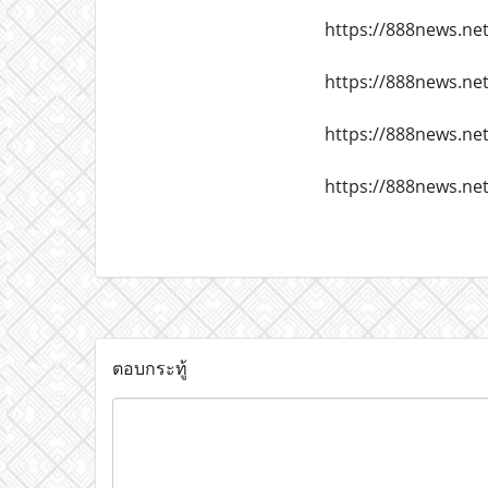
https://888news.net
https://888news.ne
https://888news.ne
https://888news.net
ตอบกระทู้