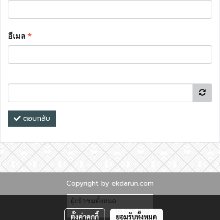
อีเมล
*
ตอบกลับ
Copyright by ekdarun.com
ผู้เข้าชมทั้งหมด
10,675,802
ตั้งค่าคุกกี้
ยอมรับทั้งหมด