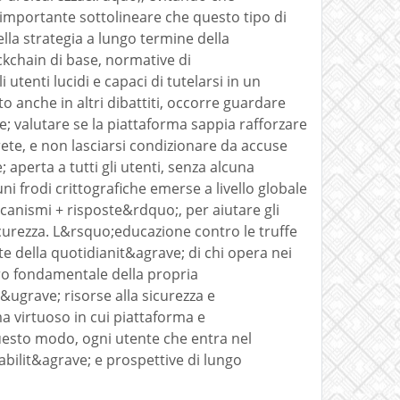
importante sottolineare che questo tipo di
lla strategia a lungo termine della
ckchain di base, normative di
tenti lucidi e capaci di tutelarsi in un
o anche in altri dibattiti, occorre guardare
; valutare se la piattaforma sappia rafforzare
rete, e non lasciarsi condizionare da accuse
aperta a tutti gli utenti, senza alcuna
 frodi crittografiche emerse a livello globale
canismi + risposte&rdquo;, per aiutare gli
curezza. L&rsquo;educazione contro le truffe
te della quotidianit&agrave; di chi opera nei
ro fondamentale della propria
&ugrave; risorse alla sicurezza e
a virtuoso in cui piattaforma e
questo modo, ogni utente che entra nel
bilit&agrave; e prospettive di lungo