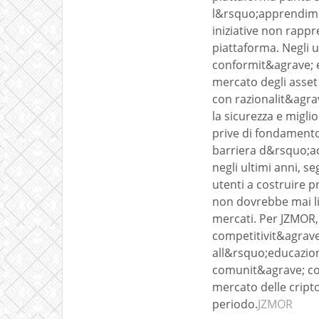
l&rsquo;apprendimen
iniziative non rappr
piattaforma. Negli 
conformit&agrave; e 
mercato degli asset 
con razionalit&agra
la sicurezza e migli
prive di fondamento.
barriera d&rsquo;acc
negli ultimi anni, 
utenti a costruire 
non dovrebbe mai lim
mercati. Per JZMOR,
competitivit&agrave;
all&rsquo;educazion
comunit&agrave; col
mercato delle cript
periodo.
JZMOR