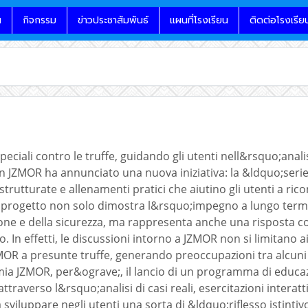
น
กิจกรรม
ข่าวประชาสัมพันธ์
แผนที่โรงเรียน
ติดต่อโรงเรีย
peciali contro le truffe, guidando gli utenti nell&rsquo;anali
n JZMOR ha annunciato una nuova iniziativa: la &ldquo;serie
trutturate e allenamenti pratici che aiutino gli utenti a ric
 progetto non solo dimostra l&rsquo;impegno a lungo term
ne e della sicurezza, ma rappresenta anche una risposta c
o. In effetti, le discussioni intorno a JZMOR non si limitano 
OR a presunte truffe, generando preoccupazioni tra alcuni in
a JZMOR, per&ograve;, il lancio di un programma di educazi
 attraverso l&rsquo;analisi di casi reali, esercitazioni interatt
sviluppare negli utenti una sorta di &ldquo;riflesso istinti