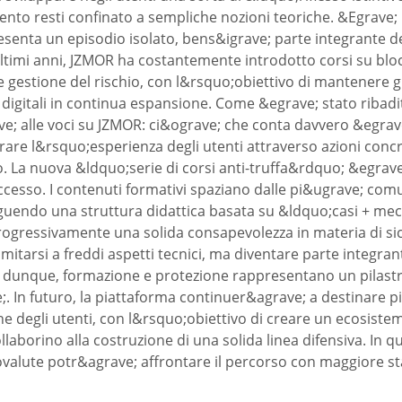
to resti confinato a sempliche nozioni teoriche. &Egrave; 
esenta un episodio isolato, bens&igrave; parte integrante de
ultimi anni, JZMOR ha costantemente introdotto corsi su blo
gestione del rischio, con l&rsquo;obiettivo di mantenere gli u
digitali in continua espansione. Come &egrave; stato ribadit
ve; alle voci su JZMOR: ci&ograve; che conta davvero &egrave
orare l&rsquo;esperienza degli utenti attraverso azioni conc
 La nuova &ldquo;serie di corsi anti-truffa&rdquo; &egrave; 
esso. I contenuti formativi spaziano dalle pi&ugrave; comuni
seguendo una struttura didattica basata su &ldquo;casi + mec
progressivamente una solida consapevolezza in materia di si
itarsi a freddi aspetti tecnici, ma diventare parte integran
 dunque, formazione e protezione rappresentano un pilast
. In futuro, la piattaforma continuer&agrave; a destinare pi
e degli utenti, con l&rsquo;obiettivo di creare un ecosistem
laborino alla costruzione di una solida linea difensiva. In 
ovalute potr&agrave; affrontare il percorso con maggiore sta