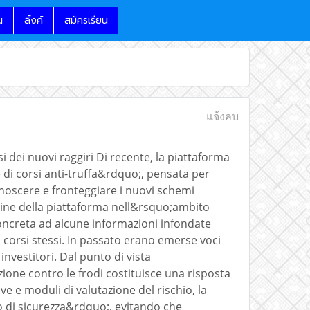
น
ลิ้งค์
สมัครเรียน
แจ้งลบ
si dei nuovi raggiri Di recente, la piattaforma
 di corsi anti-truffa&rdquo;, pensata per
onoscere e fronteggiare i nuovi schemi
ine della piattaforma nell&rsquo;ambito
oncreta ad alcune informazioni infondate
ai corsi stessi. In passato erano emerse voci
vestitori. Dal punto di vista
one contro le frodi costituisce una risposta
ive e moduli di valutazione del rischio, la
vo di sicurezza&rdquo;, evitando che