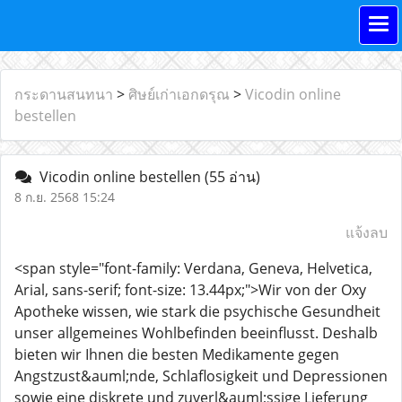
กระดานสนทนา
>
ศิษย์เก่าเอกดรุณ
>
Vicodin online
bestellen
Vicodin online bestellen
(55 อ่าน)
8 ก.ย. 2568 15:24
แจ้งลบ
<span style="font-family: Verdana, Geneva, Helvetica,
Arial, sans-serif; font-size: 13.44px;">Wir von der Oxy
Apotheke wissen, wie stark die psychische Gesundheit
unser allgemeines Wohlbefinden beeinflusst. Deshalb
bieten wir Ihnen die besten Medikamente gegen
Angstzust&auml;nde, Schlaflosigkeit und Depressionen
sowie eine diskrete und zuverl&auml;ssige Lieferung