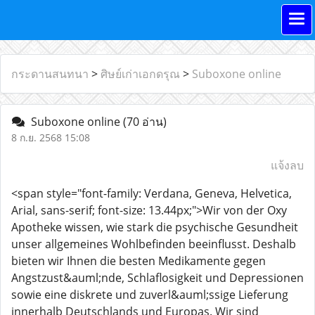
กระดานสนทนา
>
ศิษย์เก่าเอกดรุณ
>
Suboxone online
Suboxone online
(70 อ่าน)
8 ก.ย. 2568 15:08
แจ้งลบ
<span style="font-family: Verdana, Geneva, Helvetica,
Arial, sans-serif; font-size: 13.44px;">Wir von der Oxy
Apotheke wissen, wie stark die psychische Gesundheit
unser allgemeines Wohlbefinden beeinflusst. Deshalb
bieten wir Ihnen die besten Medikamente gegen
Angstzust&auml;nde, Schlaflosigkeit und Depressionen
sowie eine diskrete und zuverl&auml;ssige Lieferung
innerhalb Deutschlands und Europas. Wir sind