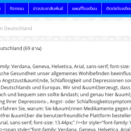
น
กิจกรรม
ข่าวประชาสัมพันธ์
แผนที่โรงเรียน
ติดต่อโรงเรีย
n Deutschland
utschland
(69 อ่าน)
mily: Verdana, Geneva, Helvetica, Arial, sans-serif; font-siz
ische Gesundheit unser allgemeines Wohlbefinden beeinfluss
Angstzust&auml;nde, Schlaflosigkeit und Depressionen sow
b Deutschlands und Europas. Wir sind &uuml;berzeugt, das
ch und bequem sein sollte &ndash; und genau hier &uuml;b
g Ihrer Depressions-, Angst- oder Schlaflosigkeitssymptom
 erfahren Sie, warum: Sie k&ouml;nnen Medikamente gegen 
frei &uuml;ber die benutzerfreundliche Plattform bestellen
ial, sans-serif; font-size: 13.44px;" /><br style="font-family:
 /><span style="font-family: Verdana, Geneva, Helvetica, Arial,