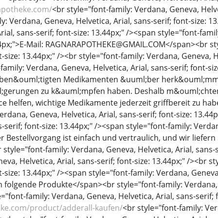
yapotheke.com/
<br style="font-family: Verdana, Geneva, Helveti
y: Verdana, Geneva, Helvetica, Arial, sans-serif; font-size: 1
ial, sans-serif; font-size: 13.44px;" /><span style="font-fami
3.44px;">E-Mail: RAGNARAPOTHEKE@GMAIL.COM</span><br styl
nt-size: 13.44px;" /><br style="font-family: Verdana, Geneva, He
family: Verdana, Geneva, Helvetica, Arial, sans-serif; font-s
 ben&ouml;tigten Medikamenten &uuml;ber herk&ouml;mmli
;gerungen zu k&auml;mpfen haben. Deshalb m&ouml;chten 
ce helfen, wichtige Medikamente jederzeit griffbereit zu ha
Verdana, Geneva, Helvetica, Arial, sans-serif; font-size: 13.44
s-serif; font-size: 13.44px;" /><span style="font-family: Verdan
r Bestellvorgang ist einfach und vertraulich, und wir liefer
style="font-family: Verdana, Geneva, Helvetica, Arial, sans-ser
eva, Helvetica, Arial, sans-serif; font-size: 13.44px;" /><br s
nt-size: 13.44px;" /><span style="font-family: Verdana, Geneva, 
folgende Produkte</span><br style="font-family: Verdana, Gen
="font-family: Verdana, Geneva, Helvetica, Arial, sans-serif; f
eke.com/product/adderall-kaufen/
<br style="font-family: Ver