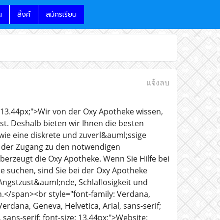
น
ลิ้งค์
สมัครเรียน
แจ้งลบ
e: 13.44px;">Wir von der Oxy Apotheke wissen,
t. Deshalb bieten wir Ihnen die besten
ie eine diskrete und zuverl&auml;ssige
s der Zugang zu den notwendigen
erzeugt die Oxy Apotheke. Wenn Sie Hilfe bei
e suchen, sind Sie bei der Oxy Apotheke
Angstzust&auml;nde, Schlaflosigkeit und
.</span><br style="font-family: Verdana,
 Verdana, Geneva, Helvetica, Arial, sans-serif;
 sans-serif; font-size: 13.44px;">Website: