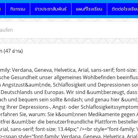
น
กิจกรรม
ข่าวประชาสัมพันธ์
แผนที่โรงเรียน
ติดต่อโรงเรีย
aufen
en
(47 อ่าน)
mily: Verdana, Geneva, Helvetica, Arial, sans-serif; font-siz
ische Gesundheit unser allgemeines Wohlbefinden beeinfluss
Angstzust&auml;nde, Schlaflosigkeit und Depressionen sow
b Deutschlands und Europas. Wir sind &uuml;berzeugt, das
ch und bequem sein sollte &ndash; und genau hier &uuml;b
g Ihrer Depressions-, Angst- oder Schlaflosigkeitssymptom
 erfahren Sie, warum: Sie k&ouml;nnen Medikamente gegen 
frei &uuml;ber die benutzerfreundliche Plattform bestellen
ial, sans-serif; font-size: 13.44px;" /><br style="font-family:
 /><span style="font-family: Verdana, Geneva, Helvetica, Arial,