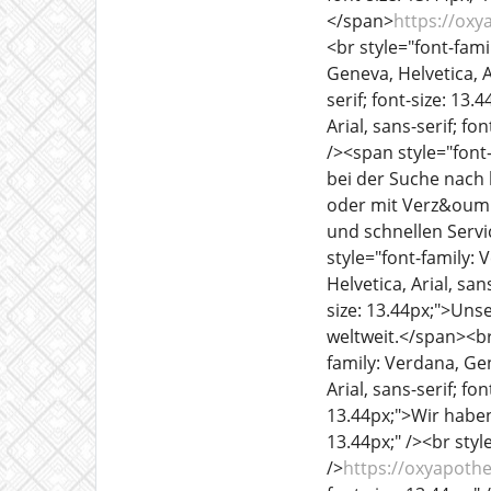
</span>
https://ox
<br style="font-famil
Geneva, Helvetica, Ar
serif; font-size: 1
Arial, sans-serif; fo
/><span style="font-
bei der Suche nach
oder mit Verz&ouml
und schnellen Servi
style="font-family: 
Helvetica, Arial, san
size: 13.44px;">Unse
weltweit.</span><br 
family: Verdana, Gen
Arial, sans-serif; fo
13.44px;">Wir haben 
13.44px;" /><br style
/>
https://oxyapoth