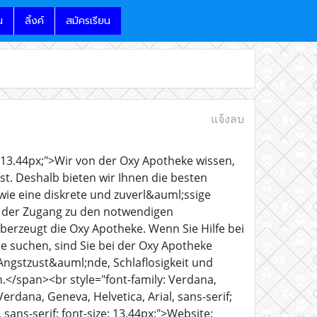
น
ลิ้งค์
สมัครเรียน
แจ้งลบ
e: 13.44px;">Wir von der Oxy Apotheke wissen,
t. Deshalb bieten wir Ihnen die besten
ie eine diskrete und zuverl&auml;ssige
s der Zugang zu den notwendigen
erzeugt die Oxy Apotheke. Wenn Sie Hilfe bei
e suchen, sind Sie bei der Oxy Apotheke
Angstzust&auml;nde, Schlaflosigkeit und
.</span><br style="font-family: Verdana,
 Verdana, Geneva, Helvetica, Arial, sans-serif;
 sans-serif; font-size: 13.44px;">Website: