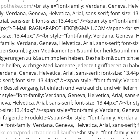
yapotheke.com/
<br style="font-family: Verdana, Geneva, Helveti
y: Verdana, Geneva, Helvetica, Arial, sans-serif; font-size: 1
ial, sans-serif; font-size: 13.44px;" /><span style="font-fami
3.44px;">E-Mail: RAGNARAPOTHEKE@GMAIL.COM</span><br styl
nt-size: 13.44px;" /><br style="font-family: Verdana, Geneva, He
family: Verdana, Geneva, Helvetica, Arial, sans-serif; font-s
 ben&ouml;tigten Medikamenten &uuml;ber herk&ouml;mmli
;gerungen zu k&auml;mpfen haben. Deshalb m&ouml;chten 
ce helfen, wichtige Medikamente jederzeit griffbereit zu ha
Verdana, Geneva, Helvetica, Arial, sans-serif; font-size: 13.44
s-serif; font-size: 13.44px;" /><span style="font-family: Verdan
r Bestellvorgang ist einfach und vertraulich, und wir liefer
style="font-family: Verdana, Geneva, Helvetica, Arial, sans-ser
eva, Helvetica, Arial, sans-serif; font-size: 13.44px;" /><br s
nt-size: 13.44px;" /><span style="font-family: Verdana, Geneva, 
folgende Produkte</span><br style="font-family: Verdana, Gen
="font-family: Verdana, Geneva, Helvetica, Arial, sans-serif; f
eke.com/product/adderall-kaufen/
<br style="font-family: Ver