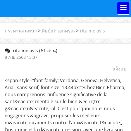
กระดานสนทนา
>
ศิษย์เก่าเอกดรุณ
>
ritaline avis
ritaline avis
(61 อ่าน)
8 ก.ย. 2568 13:37
แจ้งลบ
<span style="font-family: Verdana, Geneva, Helvetica,
Arial, sans-serif; font-size: 13.44px;">Chez Bien Pharma,
nous comprenons l'influence significative de la
sant&eacute; mentale sur le bien-&ecirc;tre
g&eacute;n&eacute;ral. C'est pourquoi nous nous
engageons &agrave; proposer les meilleurs
m&eacute;dicaments contre l'anxi&eacute;t&eacute;,
l'insomnie et la d&eacute;pression, avec une livraison