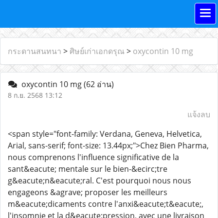
กระดานสนทนา
>
ศิษย์เก่าเอกดรุณ
>
oxycontin 10 mg
oxycontin 10 mg
(62 อ่าน)
8 ก.ย. 2568 13:12
แจ้งลบ
<span style="font-family: Verdana, Geneva, Helvetica,
Arial, sans-serif; font-size: 13.44px;">Chez Bien Pharma,
nous comprenons l'influence significative de la
sant&eacute; mentale sur le bien-&ecirc;tre
g&eacute;n&eacute;ral. C'est pourquoi nous nous
engageons &agrave; proposer les meilleurs
m&eacute;dicaments contre l'anxi&eacute;t&eacute;,
l'insomnie et la d&eacute;pression, avec une livraison