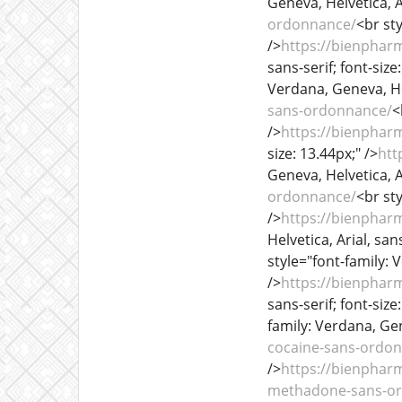
Geneva, Helvetica, Ar
ordonnance/
<br sty
/>
https://bienphar
sans-serif; font-size
Verdana, Geneva, Helv
sans-ordonnance/
<
/>
https://bienphar
size: 13.44px;" />
htt
Geneva, Helvetica, Ar
ordonnance/
<br sty
/>
https://bienphar
Helvetica, Arial, sans
style="font-family: V
/>
https://bienphar
sans-serif; font-size
family: Verdana, Gene
cocaine-sans-ordo
/>
https://bienphar
methadone-sans-o