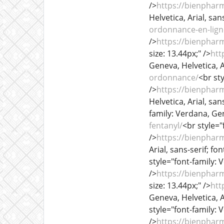
/>
https://bienphar
Helvetica, Arial, sans
ordonnance-en-lign
/>
https://bienphar
size: 13.44px;" />
htt
Geneva, Helvetica, Ar
ordonnance/
<br sty
/>
https://bienphar
Helvetica, Arial, sans
family: Verdana, Gene
fentanyl/
<br style="
/>
https://bienphar
Arial, sans-serif; fon
style="font-family: V
/>
https://bienphar
size: 13.44px;" />
htt
Geneva, Helvetica, Ar
style="font-family: V
/>
https://bienphar