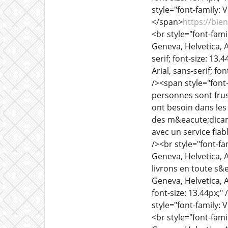
style="font-family: V
</span>
https://bi
<br style="font-famil
Geneva, Helvetica, Ar
serif; font-size: 1
Arial, sans-serif; fo
/><span style="font
personnes sont frus
ont besoin dans les
des m&eacute;dicam
avec un service fiab
/><br style="font-fa
Geneva, Helvetica, A
livrons en toute s&
Geneva, Helvetica, Ar
font-size: 13.44px;" 
style="font-family: 
<br style="font-famil