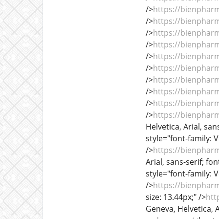
/>
https://bienphar
/>
https://bienphar
/>
https://bienphar
/>
https://bienphar
/>
https://bienphar
/>
https://bienphar
/>
https://bienphar
/>
https://bienphar
/>
https://bienphar
/>
https://bienphar
Helvetica, Arial, sans
style="font-family: V
/>
https://bienphar
Arial, sans-serif; fon
style="font-family: V
/>
https://bienphar
size: 13.44px;" />
htt
Geneva, Helvetica, Ar