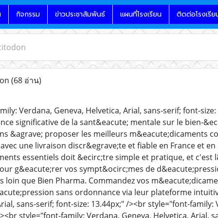
น
กิจกรรม
ข่าวประชาสัมพันธ์
แผนที่โรงเรียน
ติดต่อโรงเรีย
citodon
don
(68 อ่าน)
mily: Verdana, Geneva, Helvetica, Arial, sans-serif; font-si
nce significative de la sant&eacute; mentale sur le bien-&ec
 &agrave; proposer les meilleurs m&eacute;dicaments contr
avec une livraison discr&egrave;te et fiable en France et 
nts essentiels doit &ecirc;tre simple et pratique, et c'est 
pour g&eacute;rer vos sympt&ocirc;mes de d&eacute;pressi
us loin que Bien Pharma. Commandez vos m&eacute;dicament
eacute;pression sans ordonnance via leur plateforme intuiti
ial, sans-serif; font-size: 13.44px;" /><br style="font-family:
/><br style="font-family: Verdana, Geneva, Helvetica, Arial, s