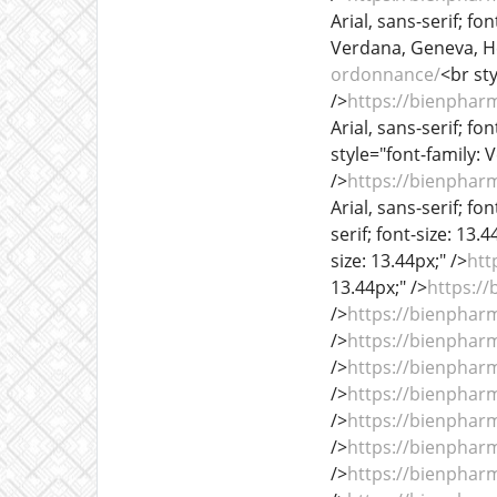
Arial, sans-serif; fon
Verdana, Geneva, Helv
ordonnance/
<br sty
/>
https://bienphar
Arial, sans-serif; fon
style="font-family: V
/>
https://bienphar
Arial, sans-serif; fon
serif; font-size: 13.4
size: 13.44px;" />
htt
13.44px;" />
https:/
/>
https://bienphar
/>
https://bienphar
/>
https://bienphar
/>
https://bienphar
/>
https://bienphar
/>
https://bienphar
/>
https://bienphar