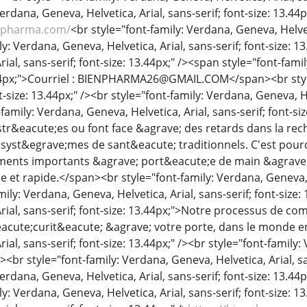
erdana, Geneva, Helvetica, Arial, sans-serif; font-size: 13.44
enpharma.com/
<br style="font-family: Verdana, Geneva, Helveti
y: Verdana, Geneva, Helvetica, Arial, sans-serif; font-size: 1
ial, sans-serif; font-size: 13.44px;" /><span style="font-fami
3.44px;">Courriel : BIENPHARMA26@GMAIL.COM</span><br style
nt-size: 13.44px;" /><br style="font-family: Verdana, Geneva, He
-family: Verdana, Geneva, Helvetica, Arial, sans-serif; font
tr&eacute;es ou font face &agrave; des retards dans la re
 syst&egrave;mes de sant&eacute; traditionnels. C'est pour
ents importants &agrave; port&eacute;e de main &agrave
le et rapide.</span><br style="font-family: Verdana, Geneva, He
mily: Verdana, Geneva, Helvetica, Arial, sans-serif; font-size:
rial, sans-serif; font-size: 13.44px;">Notre processus de co
eacute;curit&eacute; &agrave; votre porte, dans le monde en
ial, sans-serif; font-size: 13.44px;" /><br style="font-family:
/><br style="font-family: Verdana, Geneva, Helvetica, Arial, s
Verdana, Geneva, Helvetica, Arial, sans-serif; font-size: 13.
y: Verdana, Geneva, Helvetica, Arial, sans-serif; font-size: 1