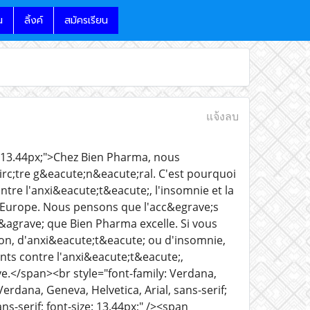
น
ลิ้งค์
สมัครเรียน
แจ้งลบ
ze: 13.44px;">Chez Bien Pharma, nous
irc;tre g&eacute;n&eacute;ral. C'est pourquoi
e l'anxi&eacute;t&eacute;, l'insomnie et la
en Europe. Nous pensons que l'acc&egrave;s
l&agrave; que Bien Pharma excelle. Si vous
on, d'anxi&eacute;t&eacute; ou d'insomnie,
s contre l'anxi&eacute;t&eacute;,
ve.</span><br style="font-family: Verdana,
 Verdana, Geneva, Helvetica, Arial, sans-serif;
ans-serif; font-size: 13.44px;" /><span