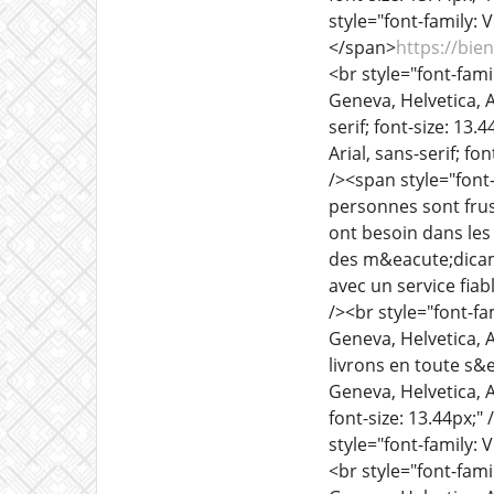
style="font-family: V
</span>
https://bi
<br style="font-famil
Geneva, Helvetica, Ar
serif; font-size: 1
Arial, sans-serif; fo
/><span style="font
personnes sont frus
ont besoin dans les
des m&eacute;dicam
avec un service fiab
/><br style="font-fa
Geneva, Helvetica, A
livrons en toute s&
Geneva, Helvetica, Ar
font-size: 13.44px;" 
style="font-family: 
<br style="font-famil