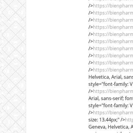
/>
https://bienphar
/>
https://bienphar
/>
https://bienphar
/>
https://bienphar
/>
https://bienphar
/>
https://bienphar
/>
https://bienphar
/>
https://bienphar
/>
https://bienphar
/>
https://bienphar
Helvetica, Arial, sans
style="font-family: V
/>
https://bienphar
Arial, sans-serif; fon
style="font-family: V
/>
https://bienphar
size: 13.44px;" />
htt
Geneva, Helvetica, Ar