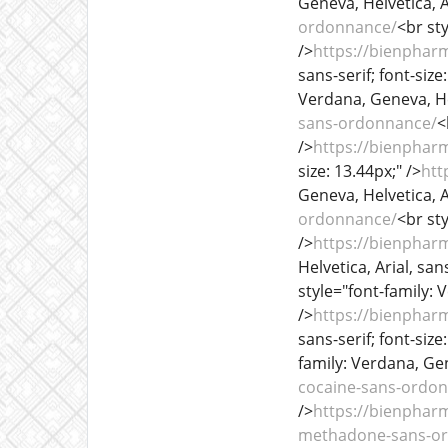
Geneva, Helvetica, Ar
ordonnance/
<br sty
/>
https://bienphar
sans-serif; font-size
Verdana, Geneva, Helv
sans-ordonnance/
<
/>
https://bienphar
size: 13.44px;" />
htt
Geneva, Helvetica, Ar
ordonnance/
<br sty
/>
https://bienphar
Helvetica, Arial, sans
style="font-family: V
/>
https://bienphar
sans-serif; font-size
family: Verdana, Gene
cocaine-sans-ordo
/>
https://bienphar
methadone-sans-o