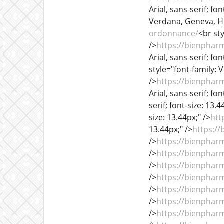
Arial, sans-serif; fon
Verdana, Geneva, Helv
ordonnance/
<br sty
/>
https://bienphar
Arial, sans-serif; fon
style="font-family: V
/>
https://bienphar
Arial, sans-serif; fon
serif; font-size: 13.4
size: 13.44px;" />
htt
13.44px;" />
https:/
/>
https://bienphar
/>
https://bienphar
/>
https://bienphar
/>
https://bienphar
/>
https://bienphar
/>
https://bienphar
/>
https://bienphar