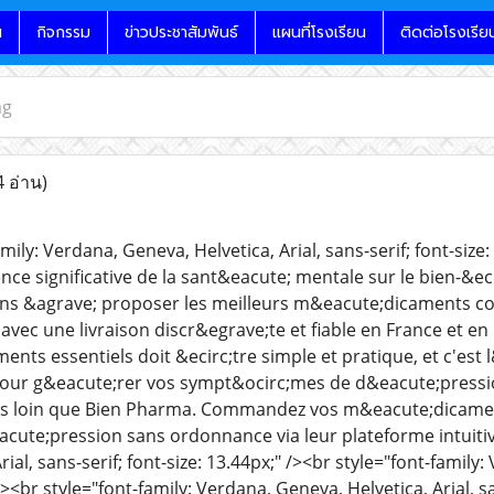
น
กิจกรรม
ข่าวประชาสัมพันธ์
แผนที่โรงเรียน
ติดต่อโรงเรีย
mg
4 อ่าน)
mily: Verdana, Geneva, Helvetica, Arial, sans-serif; font-si
nce significative de la sant&eacute; mentale sur le bien-&ec
 &agrave; proposer les meilleurs m&eacute;dicaments contr
avec une livraison discr&egrave;te et fiable en France et 
nts essentiels doit &ecirc;tre simple et pratique, et c'est 
pour g&eacute;rer vos sympt&ocirc;mes de d&eacute;pressi
us loin que Bien Pharma. Commandez vos m&eacute;dicament
eacute;pression sans ordonnance via leur plateforme intuiti
ial, sans-serif; font-size: 13.44px;" /><br style="font-family:
/><br style="font-family: Verdana, Geneva, Helvetica, Arial, s