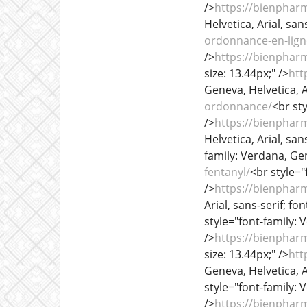
/>
https://bienphar
Helvetica, Arial, sans
ordonnance-en-lign
/>
https://bienphar
size: 13.44px;" />
htt
Geneva, Helvetica, Ar
ordonnance/
<br sty
/>
https://bienphar
Helvetica, Arial, sans
family: Verdana, Gene
fentanyl/
<br style="
/>
https://bienphar
Arial, sans-serif; fon
style="font-family: V
/>
https://bienphar
size: 13.44px;" />
htt
Geneva, Helvetica, Ar
style="font-family: V
/>
https://bienphar