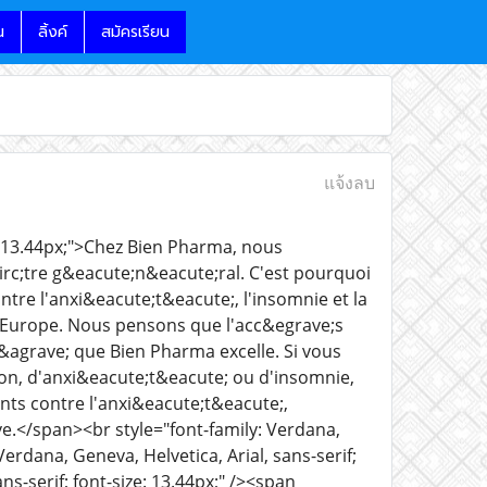
น
ลิ้งค์
สมัครเรียน
แจ้งลบ
ze: 13.44px;">Chez Bien Pharma, nous
irc;tre g&eacute;n&eacute;ral. C'est pourquoi
e l'anxi&eacute;t&eacute;, l'insomnie et la
en Europe. Nous pensons que l'acc&egrave;s
l&agrave; que Bien Pharma excelle. Si vous
on, d'anxi&eacute;t&eacute; ou d'insomnie,
s contre l'anxi&eacute;t&eacute;,
ve.</span><br style="font-family: Verdana,
 Verdana, Geneva, Helvetica, Arial, sans-serif;
ans-serif; font-size: 13.44px;" /><span