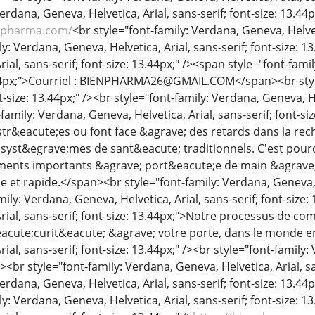
erdana, Geneva, Helvetica, Arial, sans-serif; font-size: 13.44
enpharma.com/
<br style="font-family: Verdana, Geneva, Helveti
y: Verdana, Geneva, Helvetica, Arial, sans-serif; font-size: 1
ial, sans-serif; font-size: 13.44px;" /><span style="font-fami
3.44px;">Courriel : BIENPHARMA26@GMAIL.COM</span><br style
nt-size: 13.44px;" /><br style="font-family: Verdana, Geneva, He
-family: Verdana, Geneva, Helvetica, Arial, sans-serif; font
tr&eacute;es ou font face &agrave; des retards dans la re
 syst&egrave;mes de sant&eacute; traditionnels. C'est pour
ents importants &agrave; port&eacute;e de main &agrave
le et rapide.</span><br style="font-family: Verdana, Geneva, He
mily: Verdana, Geneva, Helvetica, Arial, sans-serif; font-size:
rial, sans-serif; font-size: 13.44px;">Notre processus de co
eacute;curit&eacute; &agrave; votre porte, dans le monde en
ial, sans-serif; font-size: 13.44px;" /><br style="font-family:
/><br style="font-family: Verdana, Geneva, Helvetica, Arial, s
Verdana, Geneva, Helvetica, Arial, sans-serif; font-size: 13.
y: Verdana, Geneva, Helvetica, Arial, sans-serif; font-size: 1