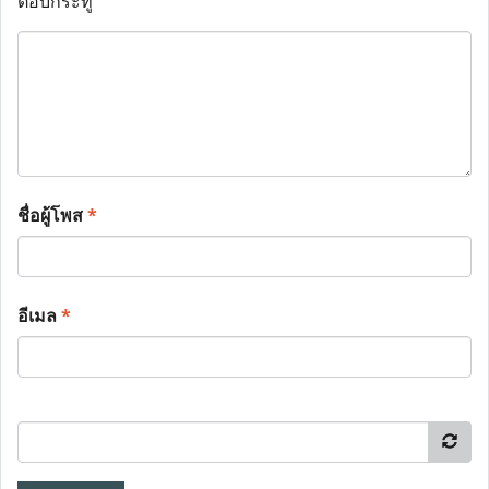
ตอบกระทู้
ชื่อผู้โพส
*
อีเมล
*