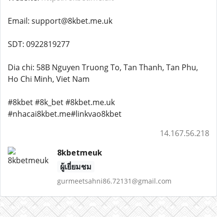
Email: support@8kbet.me.uk
SDT: 0922819277
Dia chi: 58B Nguyen Truong To, Tan Thanh, Tan Phu,
Ho Chi Minh, Viet Nam
#8kbet #8k_bet #8kbet.me.uk
#nhacai8kbet.me#linkvao8kbet
14.167.56.218
8kbetmeuk
ผู้เยี่ยมชม
gurmeetsahni86.72131@gmail.com