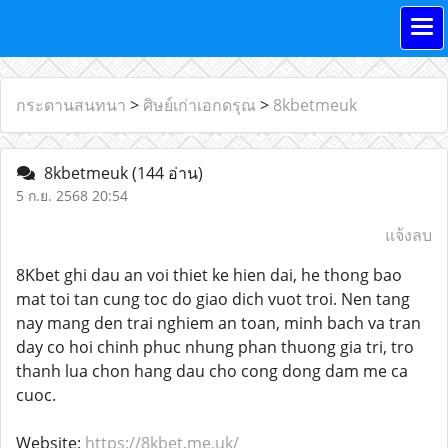
กระดานสนทนา
>
ศิษย์เก่าเอกดรุณ
>
8kbetmeuk
8kbetmeuk
(144 อ่าน)
5 ก.ย. 2568 20:54
แจ้งลบ
8Kbet ghi dau an voi thiet ke hien dai, he thong bao
mat toi tan cung toc do giao dich vuot troi. Nen tang
nay mang den trai nghiem an toan, minh bach va tran
day co hoi chinh phuc nhung phan thuong gia tri, tro
thanh lua chon hang dau cho cong dong dam me ca
cuoc.
Website:
https://8kbet.me.uk/