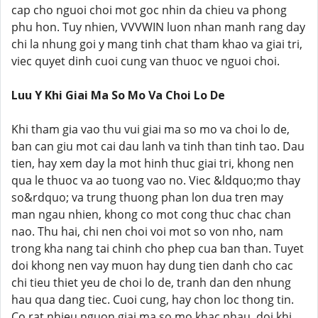
cap cho nguoi choi mot goc nhin da chieu va phong
phu hon. Tuy nhien, VVVWIN luon nhan manh rang day
chi la nhung goi y mang tinh chat tham khao va giai tri,
viec quyet dinh cuoi cung van thuoc ve nguoi choi.
Luu Y Khi Giai Ma So Mo Va Choi Lo De
Khi tham gia vao thu vui giai ma so mo va choi lo de,
ban can giu mot cai dau lanh va tinh than tinh tao. Dau
tien, hay xem day la mot hinh thuc giai tri, khong nen
qua le thuoc va ao tuong vao no. Viec &ldquo;mo thay
so&rdquo; va trung thuong phan lon dua tren may
man ngau nhien, khong co mot cong thuc chac chan
nao. Thu hai, chi nen choi voi mot so von nho, nam
trong kha nang tai chinh cho phep cua ban than. Tuyet
doi khong nen vay muon hay dung tien danh cho cac
chi tieu thiet yeu de choi lo de, tranh dan den nhung
hau qua dang tiec. Cuoi cung, hay chon loc thong tin.
Co rat nhieu nguon giai ma so mo khac nhau, doi khi