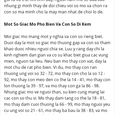
nhung gi minh thay de doi chieu voi so mo va chon ra
con so ma minh cho la may man nhat de choi lo de.
Mot So Giac Mo Pho Bien Va Con So Di Kem
Moi giac mo mang mot y nghia va con so rieng biet.
Duoi day la mot so giac mo thuong gap va con so tham
khao duoc nhieu nguoi chia se. Luu y rang day chi la
kinh nghiem dan gian va co su khac biet giua cac vung
mien, nguon tai lieu. Neu ban mo thay con vat, day la
mot chu de rat pho bien. Vi du, mo thay con ran
thuong ung voi so 32 - 72, mo thay con cho la so 12 -
92, mo thay con meo den co the la 14 - 41, mo thay con
lon thuong la 39 - 97, va mo thay con ga la 86 - 98.
Nhung giac mo ve nguoi than, su kien cung mang lai
cac con so thu vi. Mo thay dam tang co the la 18 - 81,
mo thay dam cuoi thuong la 66 - 99, mo thay nguoi yeu
cu ung voi so 21 - 61, mo thay ba bau la 38 - 83, va mo