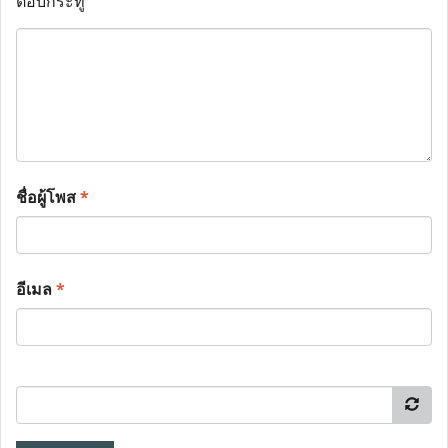
ตอบกระทู้
ชื่อผู้โพส
*
อีเมล
*