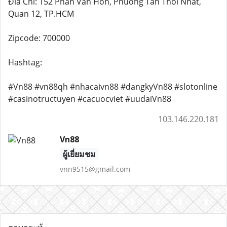
Đia Chi: 152 Phan Van Hon, Phuong Tan Thoi Nhat,
Quan 12, TP.HCM
Zipcode: 700000
Hashtag:
#Vn88 #vn88qh #nhacaivn88 #dangkyVn88 #slotonline
#casinotructuyen #cacuocviet #uudaiVn88
103.146.220.181
Vn88
ผู้เยี่ยมชม
vnn9515@gmail.com