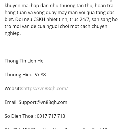
khuyen mai hap dan nhu thuong tan thu, hoan tra
hang tuan va vong quay may man voi qua tang đac
biet. Đoi ngu CSKH nhiet tinh, truc 24/7, san sang ho
tro moi van đe cua nguoi choi mot cach chuyen
nghiep.
Thong Tin Lien He:
Thuong Hieu: Vn88
Website:
https://vn88qh.com/
Email: Support@vn88qh.com
So Đien Thoai: 0917 717 713