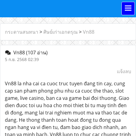
กระดานสนทนา
>
ศิษย์เก่าเอกดรุณ
>
Vn88
Vn88
(107 อ่าน)
5 ก.ย. 2568 02:39
แจ้งลบ
Vn88 la nha cai ca cuoc truc tuyen đang tin cay, cung
cap san pham phong phu nhu ca cuoc the thao, slot
game, live casino, ban ca va game bai đoi thuong. Giao
dien đuoc toi uu hoa cho moi thiet bi tu may tinh đen
di đong, mang lai trai nghiem muot ma va thao tac de
dang. He thong thanh toan hoat đong tu đong qua
ngan hang va vi đien tu, đam bao giao dich nhanh, an
toan va minh bach. Vn88 luon to chuc cac chuong trinh