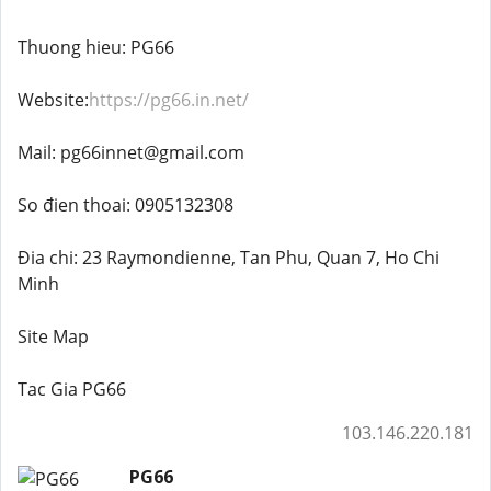
Thuong hieu: PG66
Website:
https://pg66.in.net/
Mail: pg66innet@gmail.com
So đien thoai: 0905132308
Đia chi: 23 Raymondienne, Tan Phu, Quan 7, Ho Chi
Minh
Site Map
Tac Gia PG66
103.146.220.181
PG66