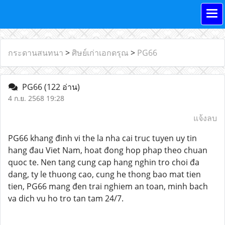
กระดานสนทนา
>
ศิษย์เก่าเอกดรุณ
>
PG66
PG66
(122 อ่าน)
4 ก.ย. 2568 19:28
แจ้งลบ
PG66 khang đinh vi the la nha cai truc tuyen uy tin
hang đau Viet Nam, hoat đong hop phap theo chuan
quoc te. Nen tang cung cap hang nghin tro choi đa
dang, ty le thuong cao, cung he thong bao mat tien
tien, PG66 mang đen trai nghiem an toan, minh bach
va dich vu ho tro tan tam 24/7.