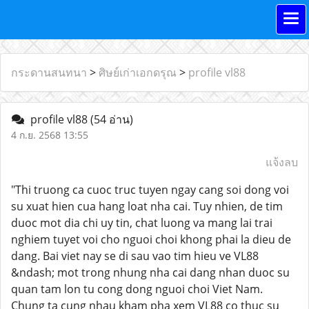
กระดานสนทนา
>
ศิษย์เก่าเอกดรุณ
>
profile vl88
profile vl88
(54 อ่าน)
4 ก.ย. 2568 13:55
แจ้งลบ
"Thi truong ca cuoc truc tuyen ngay cang soi dong voi
su xuat hien cua hang loat nha cai. Tuy nhien, de tim
duoc mot dia chi uy tin, chat luong va mang lai trai
nghiem tuyet voi cho nguoi choi khong phai la dieu de
dang. Bai viet nay se di sau vao tim hieu ve VL88
&ndash; mot trong nhung nha cai dang nhan duoc su
quan tam lon tu cong dong nguoi choi Viet Nam.
Chung ta cung nhau kham pha xem VL88 co thuc su