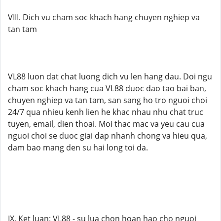
VIII. Dich vu cham soc khach hang chuyen nghiep va
tan tam
VL88 luon dat chat luong dich vu len hang dau. Doi ngu
cham soc khach hang cua VL88 duoc dao tao bai ban,
chuyen nghiep va tan tam, san sang ho tro nguoi choi
24/7 qua nhieu kenh lien he khac nhau nhu chat truc
tuyen, email, dien thoai. Moi thac mac va yeu cau cua
nguoi choi se duoc giai dap nhanh chong va hieu qua,
dam bao mang den su hai long toi da.
IX. Ket luan: VL88 - su lua chon hoan hao cho nguoi