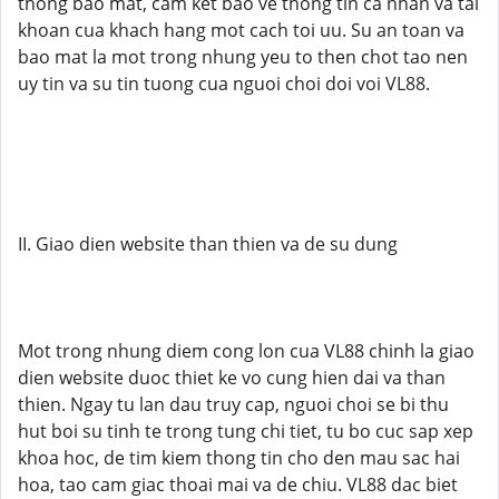
thong bao mat, cam ket bao ve thong tin ca nhan va tai
khoan cua khach hang mot cach toi uu. Su an toan va
bao mat la mot trong nhung yeu to then chot tao nen
uy tin va su tin tuong cua nguoi choi doi voi VL88.
II. Giao dien website than thien va de su dung
Mot trong nhung diem cong lon cua VL88 chinh la giao
dien website duoc thiet ke vo cung hien dai va than
thien. Ngay tu lan dau truy cap, nguoi choi se bi thu
hut boi su tinh te trong tung chi tiet, tu bo cuc sap xep
khoa hoc, de tim kiem thong tin cho den mau sac hai
hoa, tao cam giac thoai mai va de chiu. VL88 dac biet