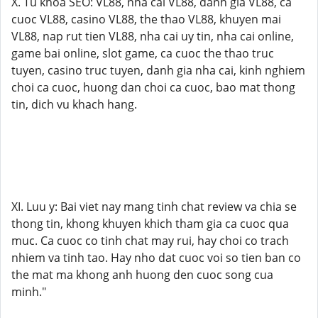
X. Tu khoa SEO: VL88, nha cai VL88, danh gia VL88, ca
cuoc VL88, casino VL88, the thao VL88, khuyen mai
VL88, nap rut tien VL88, nha cai uy tin, nha cai online,
game bai online, slot game, ca cuoc the thao truc
tuyen, casino truc tuyen, danh gia nha cai, kinh nghiem
choi ca cuoc, huong dan choi ca cuoc, bao mat thong
tin, dich vu khach hang.
XI. Luu y: Bai viet nay mang tinh chat review va chia se
thong tin, khong khuyen khich tham gia ca cuoc qua
muc. Ca cuoc co tinh chat may rui, hay choi co trach
nhiem va tinh tao. Hay nho dat cuoc voi so tien ban co
the mat ma khong anh huong den cuoc song cua
minh."