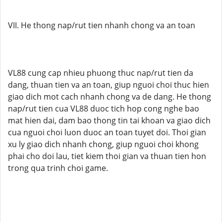
VII. He thong nap/rut tien nhanh chong va an toan
VL88 cung cap nhieu phuong thuc nap/rut tien da
dang, thuan tien va an toan, giup nguoi choi thuc hien
giao dich mot cach nhanh chong va de dang. He thong
nap/rut tien cua VL88 duoc tich hop cong nghe bao
mat hien dai, dam bao thong tin tai khoan va giao dich
cua nguoi choi luon duoc an toan tuyet doi. Thoi gian
xu ly giao dich nhanh chong, giup nguoi choi khong
phai cho doi lau, tiet kiem thoi gian va thuan tien hon
trong qua trinh choi game.