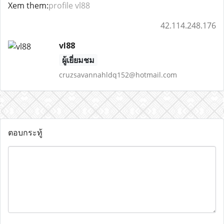
Xem them:
profile vl88
42.114.248.176
vl88
ผู้เยี่ยมชม
cruzsavannahldq152@hotmail.com
ตอบกระทู้