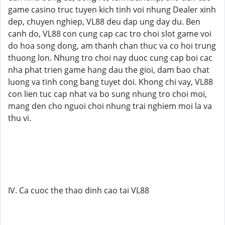
game casino truc tuyen kich tinh voi nhung Dealer xinh
dep, chuyen nghiep, VL88 deu dap ung day du. Ben
canh do, VL88 con cung cap cac tro choi slot game voi
do hoa song dong, am thanh chan thuc va co hoi trung
thuong lon. Nhung tro choi nay duoc cung cap boi cac
nha phat trien game hang dau the gioi, dam bao chat
luong va tinh cong bang tuyet doi. Khong chi vay, VL88
con lien tuc cap nhat va bo sung nhung tro choi moi,
mang den cho nguoi choi nhung trai nghiem moi la va
thu vi.
IV. Ca cuoc the thao dinh cao tai VL88