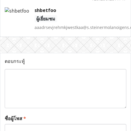
shbetfoo
ผู้เยี่ยมชม
aaadrsevjrehmkjwestkaa@s.steinermolanoigens.
ตอบกระทู้
ชื่อผู้โพส
*