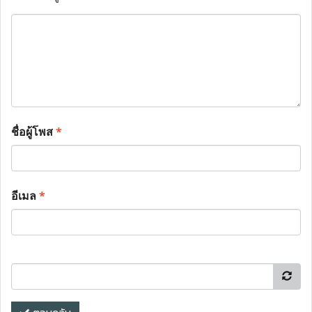
ชื่อผู้โพส
*
อีเมล
*