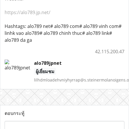
https://alo789.jp.net/
Hashtags: alo789 net# alo789 com# alo789 vinh com#
linhk vao alo789# alo789 chinh thuc# alo789 link#
alo789 da ga
42.115.200.47
alo789jpnet
ผู้เยี่ยมชม
lilhdmloadehvniyhyrrap@s.steinermolanoigens.o
ตอบกระทู้