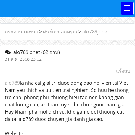
กระดานสนทนา
>
ศิษย์เก่าเอกดรุณ
>
alo789jpnet
alo789jpnet
(62 อ่าน)
31 ส.ค. 2568 23:02
แจ้งลบ
alo789
la nha cai giai tri duoc dong dao hoi vien tai Viet
Nam yeu thich va uu tien trai nghiem. So huu he thong
tro choi phong phu, thuong hieu tao nen khong gian
chat luong cao, an toan tuyet doi cho nguoi tham gia.
Hay kham pha moi dich vu, kho game doi thuong cuc
da tai alo789 duoc chuyen gia danh gia cao.
Website: