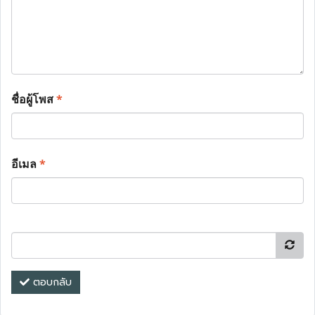
ชื่อผู้โพส
*
อีเมล
*
ตอบกลับ