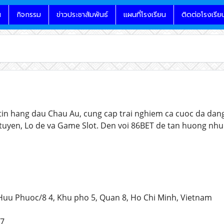
น
กิจกรรม
ข่าวประชาสัมพันธ์
แผนที่โรงเรียน
ติดต่อโรงเรีย
 tin hang dau Chau Au, cung cap trai nghiem ca cuoc da dan
tuyen, Lo de va Game Slot. Den voi 86BET de tan huong nhung
 Huu Phuoc/8 4, Khu pho 5, Quan 8, Ho Chi Minh, Vietnam
87