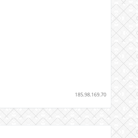
185.98.169.70