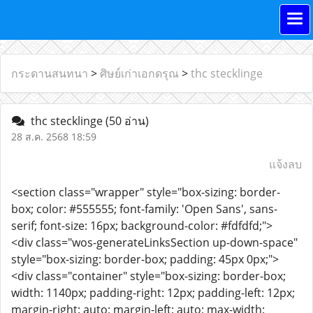
กระดานสนทนา
>
ศิษย์เก่าเอกดรุณ
>
thc stecklinge
thc stecklinge
(50 อ่าน)
28 ส.ค. 2568 18:59
แจ้งลบ
<section class="wrapper" style="box-sizing: border-
box; color: #555555; font-family: 'Open Sans', sans-
serif; font-size: 16px; background-color: #fdfdfd;">
<div class="wos-generateLinksSection up-down-space"
style="box-sizing: border-box; padding: 45px 0px;">
<div class="container" style="box-sizing: border-box;
width: 1140px; padding-right: 12px; padding-left: 12px;
margin-right: auto; margin-left: auto; max-width: