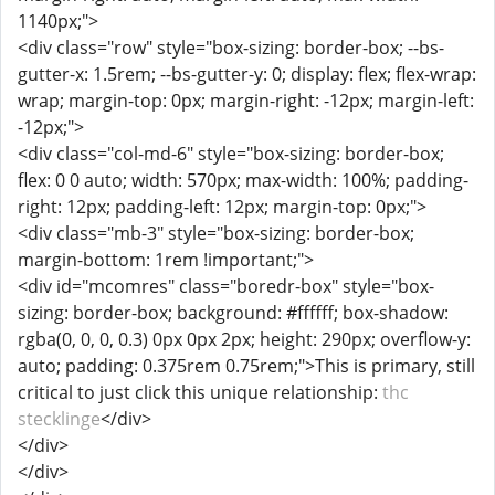
1140px;">
<div class="row" style="box-sizing: border-box; --bs-
gutter-x: 1.5rem; --bs-gutter-y: 0; display: flex; flex-wrap:
wrap; margin-top: 0px; margin-right: -12px; margin-left:
-12px;">
<div class="col-md-6" style="box-sizing: border-box;
flex: 0 0 auto; width: 570px; max-width: 100%; padding-
right: 12px; padding-left: 12px; margin-top: 0px;">
<div class="mb-3" style="box-sizing: border-box;
margin-bottom: 1rem !important;">
<div id="mcomres" class="boredr-box" style="box-
sizing: border-box; background: #ffffff; box-shadow:
rgba(0, 0, 0, 0.3) 0px 0px 2px; height: 290px; overflow-y:
auto; padding: 0.375rem 0.75rem;">This is primary, still
critical to just click this unique relationship:
thc
stecklinge​
</div>
</div>
</div>