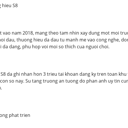
g hieu S8
t vao nam 2018, mang theo tam nhin xay dung mot moi truo
hoi dau, thuong hieu da dau tu manh me vao cong nghe, dong
i da dang, phu hop voi moi so thich cua nguoi choi.
S8 da ghi nhan hon 3 trieu tai khoan dang ky tren toan khu
con so nay. Su tang truong an tuong do phan anh uy tin c
.
ong phat trien