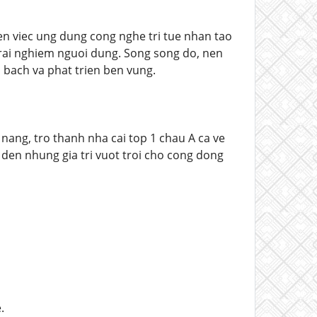
den viec ung dung cong nghe tri tue nhan tao
 trai nghiem nguoi dung. Song song do, nen
 bach va phat trien ben vung.
nang, tro thanh nha cai top 1 chau A ca ve
 den nhung gia tri vuot troi cho cong dong
.