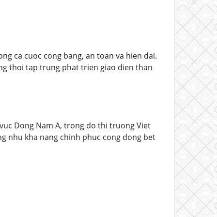
ng ca cuoc cong bang, an toan va hien dai.
 thoi tap trung phat trien giao dien than
 vuc Dong Nam A, trong do thi truong Viet
ung nhu kha nang chinh phuc cong dong bet