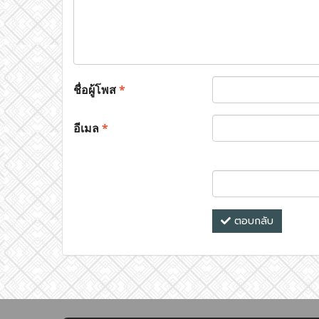
ชื่อผู้โพส
*
อีเมล
*
ตอบกลับ