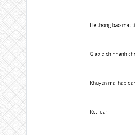
He thong bao mat tie
Giao dich nhanh cho
Khuyen mai hap dan
Ket luan