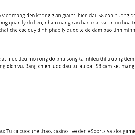
o viec mang den khong gian giai tri hien dai, S8 con huong 
trong quan ly du lieu, nham nang cao bao mat va toi uu hoa
chat che cac quy dinh phap ly quoc te de dam bao tinh minh
 dat muc tieu mo rong do phu song tai nhieu thi truong tiem 
ng dich vu. Bang chien luoc dau tu lau dai, S8 cam ket mang
 Tu ca cuoc the thao, casino live den eSports va slot game