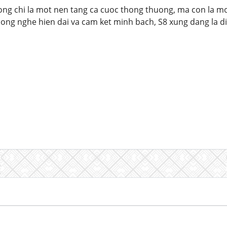
ng chi la mot nen tang ca cuoc thong thuong, ma con la mot h
 cong nghe hien dai va cam ket minh bach, S8 xung dang la d