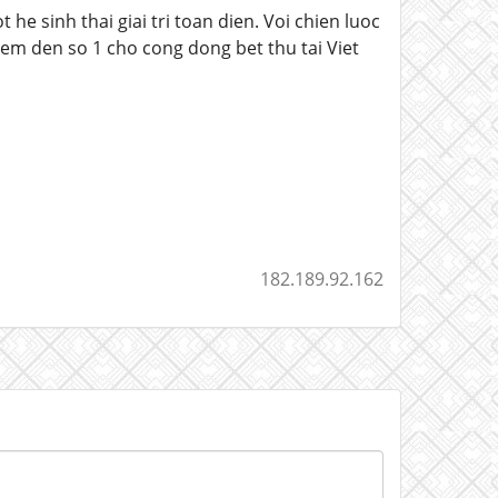
e sinh thai giai tri toan dien. Voi chien luoc
iem den so 1 cho cong dong bet thu tai Viet
182.189.92.162