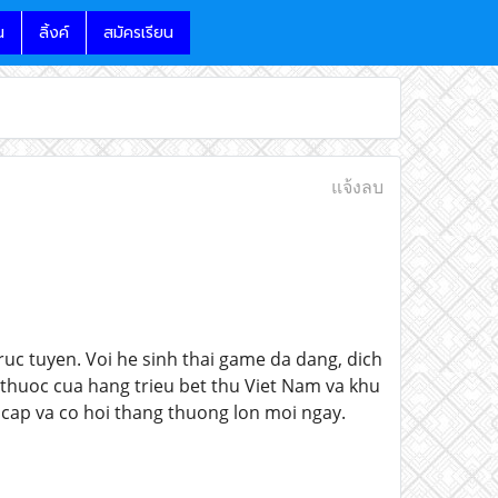
น
ลิ้งค์
สมัครเรียน
แจ้งลบ
ruc tuyen. Voi he sinh thai game da dang, dich
thuoc cua hang trieu bet thu Viet Nam va khu
g cap va co hoi thang thuong lon moi ngay.