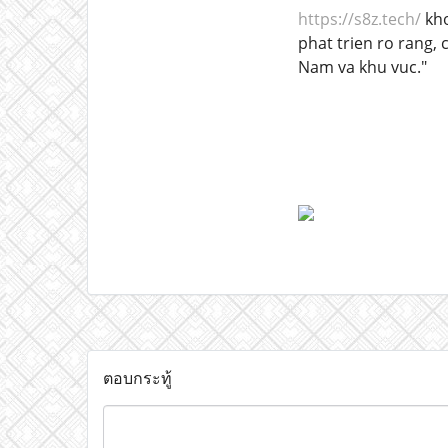
https://s8z.tech/
kho
phat trien ro rang,
Nam va khu vuc."
ตอบกระทู้