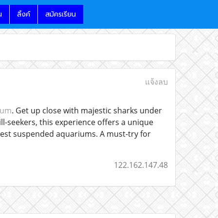
น
ลิ้งค์
สมัครเรียน
แจ้งลบ
ium
. Get up close with majestic sharks under
ill-seekers, this experience offers a unique
rgest suspended aquariums. A must-try for
122.162.147.48