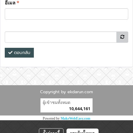
อีเมล
*
ตอบกลับ
Copyright by ekdarun.com
ผู้เข้าชมทั้งหมด
10,644,161
Powered by
MakeWebEasy.com