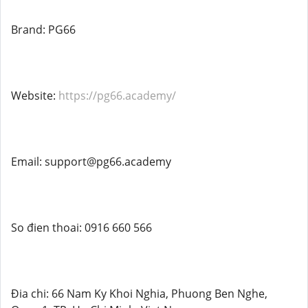
Brand: PG66
Website:
https://pg66.academy/
Email: support@pg66.academy
So đien thoai: 0916 660 566
Đia chi: 66 Nam Ky Khoi Nghia, Phuong Ben Nghe,