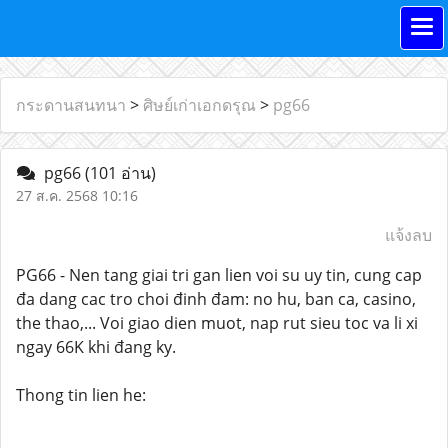
กระดานสนทนา
>
ศิษย์เก่าเอกดรุณ
>
pg66
pg66
(101 อ่าน)
27 ส.ค. 2568 10:16
แจ้งลบ
PG66 - Nen tang giai tri gan lien voi su uy tin, cung cap
đa dang cac tro choi đinh đam: no hu, ban ca, casino,
the thao,... Voi giao dien muot, nap rut sieu toc va li xi
ngay 66K khi đang ky.
Thong tin lien he: