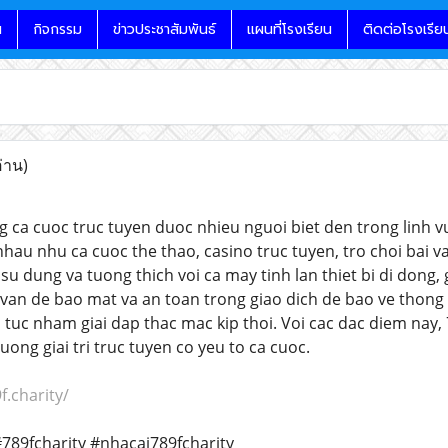
น
กิจกรรม
ข่าวประชาสัมพันธ์
แผนที่โรงเรียน
ติดต่อโรงเรีย
อ่าน)
 ca cuoc truc tuyen duoc nhieu nguoi biet den trong linh vu
hau nhu ca cuoc the thao, casino truc tuyen, tro choi bai v
e su dung va tuong thich voi ca may tinh lan thiet bi di dong
van de bao mat va an toan trong giao dich de bao ve thong t
 tuc nham giai dap thac mac kip thoi. Voi cac dac diem nay,
ruong giai tri truc tuyen co yeu to ca cuoc.
f.charity/
789fcharity #nhacai789fcharity