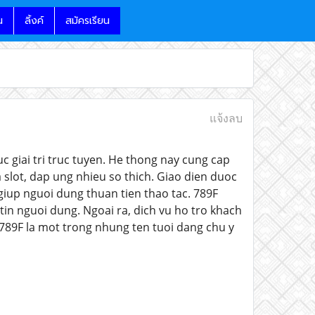
น
ลิ้งค์
สมัครเรียน
แจ้งลบ
c giai tri truc tuyen. He thong nay cung cap
a slot, dap ung nhieu so thich. Giao dien duoc
, giup nguoi dung thuan tien thao tac. 789F
in nguoi dung. Ngoai ra, dich vu ho tro khach
 789F la mot trong nhung ten tuoi dang chu y