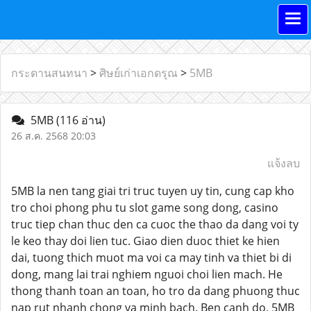
กระดานสนทนา
>
ศิษย์เก่าเอกดรุณ
>
5MB
5MB
(116 อ่าน)
26 ส.ค. 2568 20:03
แจ้งลบ
5MB la nen tang giai tri truc tuyen uy tin, cung cap kho
tro choi phong phu tu slot game song dong, casino
truc tiep chan thuc den ca cuoc the thao da dang voi ty
le keo thay doi lien tuc. Giao dien duoc thiet ke hien
dai, tuong thich muot ma voi ca may tinh va thiet bi di
dong, mang lai trai nghiem nguoi choi lien mach. He
thong thanh toan an toan, ho tro da dang phuong thuc
nap rut nhanh chong va minh bach. Ben canh do, 5MB