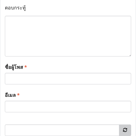
ตอบกระทู้
ชื่อผู้โพส
*
อีเมล
*