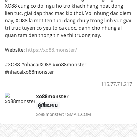
XO88 cung co doi ngu ho tro khach hang hoat dong
lien tuc, giai dap thac mac kip thoi. Voi nhung dac diem
nay, XO88 la mot ten tuoi dang chu y trong linh vuc giai
tri truc tuyen co yeu to ca cuoc, danh cho nhung ai
quan tam den thong tin ve thi truong nay.
Website:
https://xo88.monster/
#XO88 #nhacaiXO88 #xo88monster
#nhacaixo88monster
115.77.71.217
xo88monster
ผู้เยี่ยมชม
xo88monster@GMAIL.COM