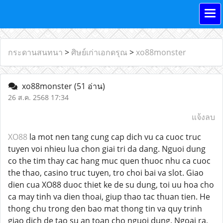
กระดานสนทนา
>
ศิษย์เก่าเอกดรุณ
>
xo88monster
xo88monster
(51 อ่าน)
26 ส.ค. 2568 17:34
แจ้งลบ
XO88
la mot nen tang cung cap dich vu ca cuoc truc
tuyen voi nhieu lua chon giai tri da dang. Nguoi dung
co the tim thay cac hang muc quen thuoc nhu ca cuoc
the thao, casino truc tuyen, tro choi bai va slot. Giao
dien cua XO88 duoc thiet ke de su dung, toi uu hoa cho
ca may tinh va dien thoai, giup thao tac thuan tien. He
thong chu trong den bao mat thong tin va quy trinh
giao dich de tao su an toan cho nguoi dung. Ngoai ra,