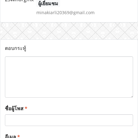
ผู้เยี่ยมชม
minakiarli20369@gmail.com
ตอบกระทู้
ชื่อผู้โพส
*
อีเมล
*