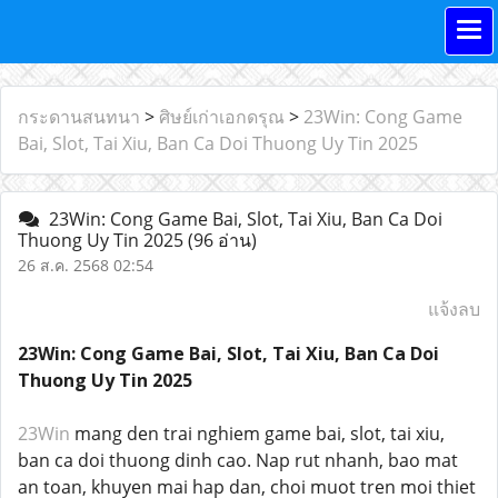
กระดานสนทนา
>
ศิษย์เก่าเอกดรุณ
>
23Win: Cong Game
Bai, Slot, Tai Xiu, Ban Ca Doi Thuong Uy Tin 2025
23Win: Cong Game Bai, Slot, Tai Xiu, Ban Ca Doi
Thuong Uy Tin 2025
(96 อ่าน)
26 ส.ค. 2568 02:54
แจ้งลบ
23Win: Cong Game Bai, Slot, Tai Xiu, Ban Ca Doi
Thuong Uy Tin 2025
23Win
mang den trai nghiem game bai, slot, tai xiu,
ban ca doi thuong dinh cao. Nap rut nhanh, bao mat
an toan, khuyen mai hap dan, choi muot tren moi thiet