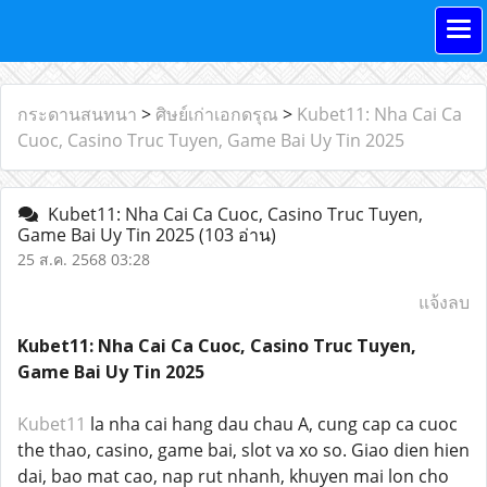
กระดานสนทนา
>
ศิษย์เก่าเอกดรุณ
>
Kubet11: Nha Cai Ca
Cuoc, Casino Truc Tuyen, Game Bai Uy Tin 2025
Kubet11: Nha Cai Ca Cuoc, Casino Truc Tuyen,
Game Bai Uy Tin 2025
(103 อ่าน)
25 ส.ค. 2568 03:28
แจ้งลบ
Kubet11: Nha Cai Ca Cuoc, Casino Truc Tuyen,
Game Bai Uy Tin 2025
Kubet11
la nha cai hang dau chau A, cung cap ca cuoc
the thao, casino, game bai, slot va xo so. Giao dien hien
dai, bao mat cao, nap rut nhanh, khuyen mai lon cho