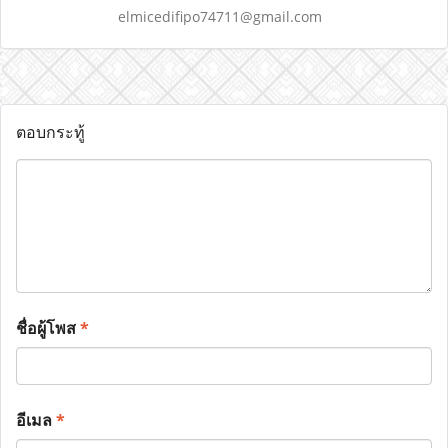
elmicedifipo74711@gmail.com
ตอบกระทู้
ชื่อผู้โพส
*
อีเมล
*