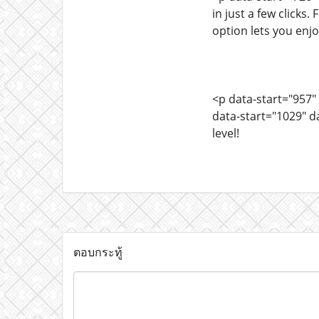
in just a few click
option lets you enjo
<p data-start="957"
data-start="1029" d
level!
ตอบกระทู้