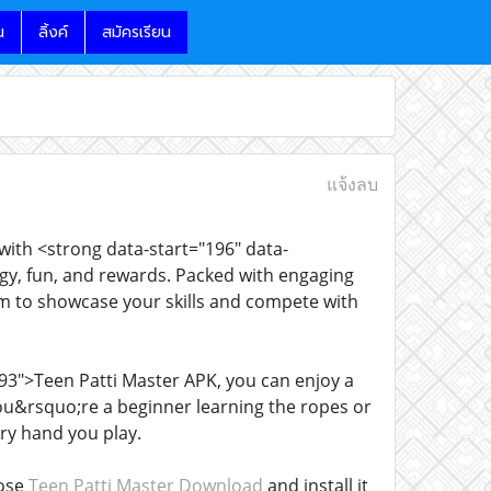
น
ลิ้งค์
สมัครเรียน
แจ้งลบ
with <strong data-start="196" data-
gy, fun, and rewards. Packed with engaging
rm to showcase your skills and compete with
93">Teen Patti Master APK, you can enjoy a
ou&rsquo;re a beginner learning the ropes or
ry hand you play.
oose
Teen Patti Master Download
and install it