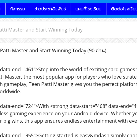
น
กิจกรรม
ข่าวประชาสัมพันธ์
แผนที่โรงเรียน
ติดต่อโรงเรีย
tti Master and Start Winning Today
atti Master and Start Winning Today
(90 อ่าน)
 data-end="461">Step into the world of exciting card games 
i Master, the most popular app for players who love strate
 gameplay, Teen Patti Master gives you the perfect platfo
worldwide.
 data-end="724">With <strong data-start="468" data-end="4
mless gaming experience on your Android device. Whether y
or big wins, this app ensures endless entertainment with eve
" data-end="955">Getting started is easy&mdash;simply ch