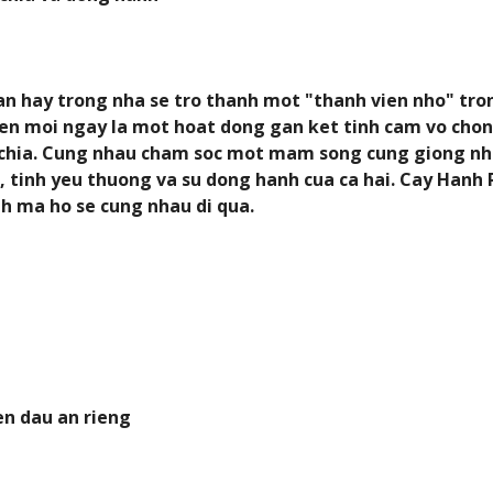
n hay trong nha se tro thanh mot "thanh vien nho" trong
en moi ngay la mot hoat dong gan ket tinh cam vo chong
 chia. Cung nhau cham soc mot mam song cung giong nh
uc, tinh yeu thuong va su dong hanh cua ca hai. Cay Han
h ma ho se cung nhau di qua.
en dau an rieng