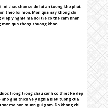
 mi chac chan se de lai an tuong kho phai.
hon theo loi mon. Mon qua nay khong chi
g diep y nghia ma doi tre co the cam nhan
ung mon qua thong thuong khac.
duoc trong trong chau canh co thiet ke dep
nho giai thich ve y nghia bieu tuong cua
au sac ma ban muon gui gam. Do khong chi