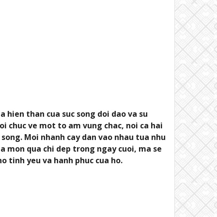
la hien than cua suc song doi dao va su
i chuc ve mot to am vung chac, noi ca hai
 song. Moi nhanh cay dan vao nhau tua nhu
la mon qua chi dep trong ngay cuoi, ma se
o tinh yeu va hanh phuc cua ho.