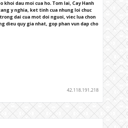
ho khoi dau moi cua ho. Tom lai, Cay Hanh
ang y nghia, ket tinh cua nhung loi chuc
trong dai cua mot doi nguoi, viec lua chon
ng dieu quy gia nhat, gop phan vun dap cho
42.118.191.218