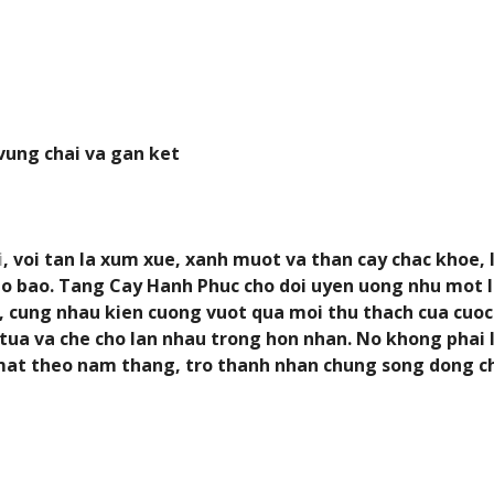
vung chai va gan ket
i
, voi tan la xum xue, xanh muot va than cay chac khoe, 
o bao. Tang Cay Hanh Phuc cho doi uyen uong nhu mot lo
, cung nhau kien cuong vuot qua moi thu thach cua cuoc
tua va che cho lan nhau trong hon nhan. No khong phai 
mat theo nam thang, tro thanh nhan chung song dong ch