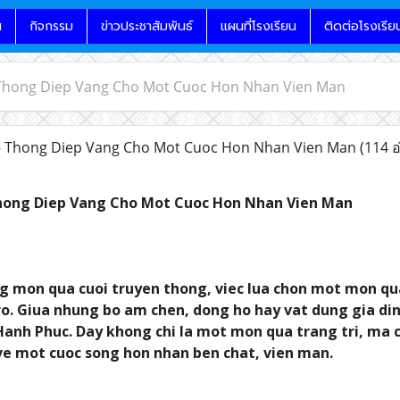
น
กิจกรรม
ข่าวประชาสัมพันธ์
แผนที่โรงเรียน
ติดต่อโรงเรีย
 Thong Diep Vang Cho Mot Cuoc Hon Nhan Vien Man
 Thong Diep Vang Cho Mot Cuoc Hon Nhan Vien Man
(114 อ
hong Diep Vang Cho Mot Cuoc Hon Nhan Vien Man
g mon qua cuoi truyen thong, viec lua chon mot mon qua
tro. Giua nhung bo am chen, dong ho hay vat dung gia d
Hanh Phuc. Day khong chi la mot mon qua trang tri, ma c
 ve mot cuoc song hon nhan ben chat, vien man.