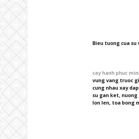
Bieu tuong cua su 
cay hanh phuc min
vung vang truoc gi
cung nhau xay dap
su gan ket, nuong 
lon len, toa bong 