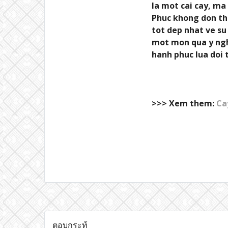
la mot cai cay, ma
Phuc khong don thu
tot dep nhat ve su
mot mon qua y nghi
hanh phuc lua doi 
>>> Xem them:
Ca
ตอบกระทู้