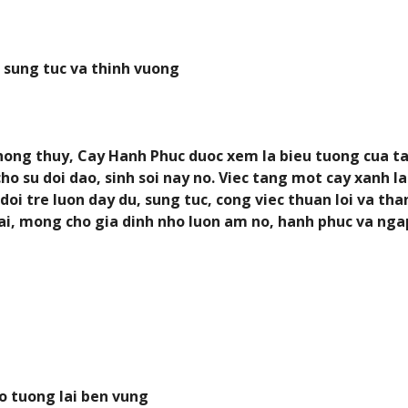
u sung tuc va thinh vuong
ong thuy, Cay Hanh Phuc duoc xem la bieu tuong cua tai
o su doi dao, sinh soi nay no. Viec tang mot cay xanh l
doi tre luon day du, sung tuc, cong viec thuan loi va th
ai, mong cho gia dinh nho luon am no, hanh phuc va ngap
 tuong lai ben vung