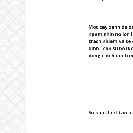
Mot cay xanh de ba
ngam nhin no lon l
trach nhiem va se
dinh - can su no l
dong cho hanh trin
Su khac biet tao n