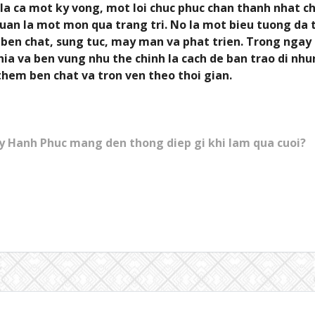
 la ca mot ky vong, mot loi chuc phuc chan thanh nhat c
an la mot mon qua trang tri. No la mot bieu tuong da t
 ben chat, sung tuc, may man va phat trien. Trong ngay 
a va ben vung nhu the chinh la cach de ban trao di nhu
them ben chat va tron ven theo thoi gian.
y Hanh Phuc mang den thong diep gi khi lam qua cuoi?