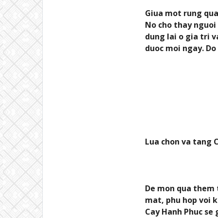
Giua mot rung qua 
No cho thay nguoi 
dung lai o gia tri
duoc moi ngay. Do 
Lua chon va tang 
De mon qua them tr
mat, phu hop voi k
Cay Hanh Phuc se 