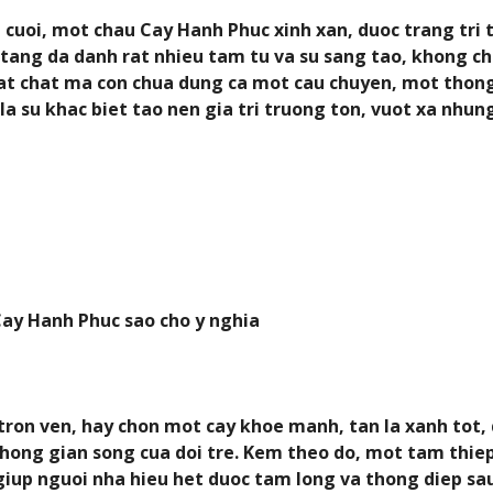
cuoi, mot chau Cay Hanh Phuc xinh xan, duoc trang tri ti
tang da danh rat nhieu tam tu va su sang tao, khong c
 vat chat ma con chua dung ca mot cau chuyen, mot thon
la su khac biet tao nen gia tri truong ton, vuot xa nh
Cay Hanh Phuc sao cho y nghia
on ven, hay chon mot cay khoe manh, tan la xanh tot, 
hong gian song cua doi tre. Kem theo do, mot tam thiep 
giup nguoi nha hieu het duoc tam long va thong diep s