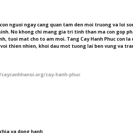
 con nguoi ngay cang quan tam den moi truong va loi so
minh. No khong chi mang gia tri tinh than ma con gop p
anh, tuoi mat cho to am moi. Tang Cay Hanh Phuc con la
voi thien nhien, khoi dau mot tuong lai ben vung va tran
//caycanhhanoi.org/cay-hanh-phuc
 chia va dong hanh