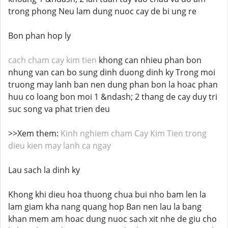
trong phong Neu lam dung nuoc cay de bi ung re
Bon phan hop ly
cach cham cay kim tien
khong can nhieu phan bon
nhung van can bo sung dinh duong dinh ky Trong moi
truong may lanh ban nen dung phan bon la hoac phan
huu co loang bon moi 1 &ndash; 2 thang de cay duy tri
suc song va phat trien deu
>>Xem them:
Kinh nghiem cham Cay Kim Tien trong
dieu kien may lanh ca ngay
Lau sach la dinh ky
Khong khi dieu hoa thuong chua bui nho bam len la
lam giam kha nang quang hop Ban nen lau la bang
khan mem am hoac dung nuoc sach xit nhe de giu cho