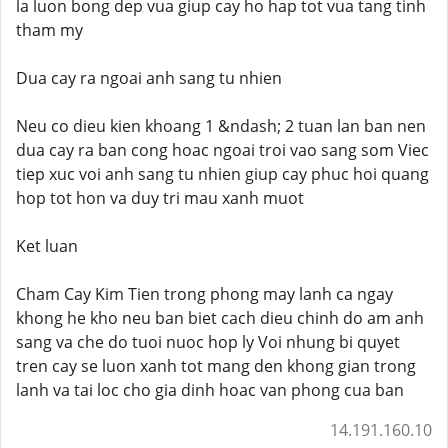
la luon bong dep vua giup cay ho hap tot vua tang tinh
tham my
Dua cay ra ngoai anh sang tu nhien
Neu co dieu kien khoang 1 &ndash; 2 tuan lan ban nen
dua cay ra ban cong hoac ngoai troi vao sang som Viec
tiep xuc voi anh sang tu nhien giup cay phuc hoi quang
hop tot hon va duy tri mau xanh muot
Ket luan
Cham Cay Kim Tien trong phong may lanh ca ngay
khong he kho neu ban biet cach dieu chinh do am anh
sang va che do tuoi nuoc hop ly Voi nhung bi quyet
tren cay se luon xanh tot mang den khong gian trong
lanh va tai loc cho gia dinh hoac van phong cua ban
14.191.160.10