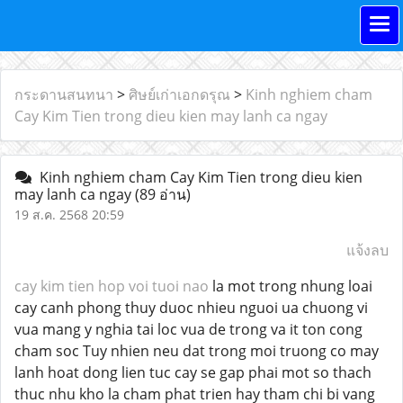
กระดานสนทนา
>
ศิษย์เก่าเอกดรุณ
>
Kinh nghiem cham
Cay Kim Tien trong dieu kien may lanh ca ngay
Kinh nghiem cham Cay Kim Tien trong dieu kien
may lanh ca ngay
(89 อ่าน)
19 ส.ค. 2568 20:59
แจ้งลบ
cay kim tien hop voi tuoi nao
la mot trong nhung loai
cay canh phong thuy duoc nhieu nguoi ua chuong vi
vua mang y nghia tai loc vua de trong va it ton cong
cham soc Tuy nhien neu dat trong moi truong co may
lanh hoat dong lien tuc cay se gap phai mot so thach
thuc nhu kho la cham phat trien hay tham chi bi vang