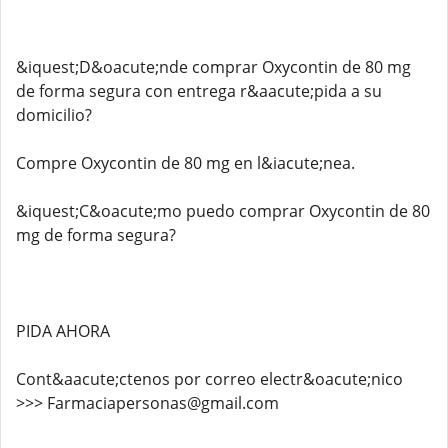
&iquest;D&oacute;nde comprar Oxycontin de 80 mg
de forma segura con entrega r&aacute;pida a su
domicilio?
Compre Oxycontin de 80 mg en l&iacute;nea.
&iquest;C&oacute;mo puedo comprar Oxycontin de 80
mg de forma segura?
PIDA AHORA
Cont&aacute;ctenos por correo electr&oacute;nico
>>> Farmaciapersonas@gmail.com