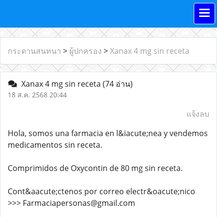
กระดานสนทนา
>
ผู้ปกครอง
>
Xanax 4 mg sin receta
Xanax 4 mg sin receta
(74 อ่าน)
18 ส.ค. 2568 20:44
แจ้งลบ
Hola, somos una farmacia en l&iacute;nea y vendemos
medicamentos sin receta.
Comprimidos de Oxycontin de 80 mg sin receta.
Cont&aacute;ctenos por correo electr&oacute;nico
>>> Farmaciapersonas@gmail.com