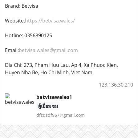
Brand: Betvisa
Website:
https://betvisa.wales/
Hotline: 0356890125
Email:
betvisa.wales@gmail.com
Dia Chi: 273, Pham Huu Lau, Ap 4, Xa Phuoc Kien,
Huyen Nha Be, Ho Chi Minh, Viet Nam
123.136.30.210
betvisawales1
ผู้เยี่ยมชม
dfzdsdf967@gmail.com