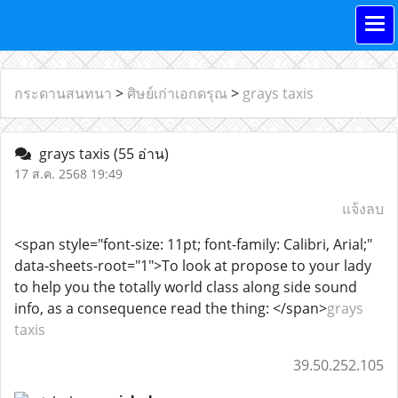
กระดานสนทนา
>
ศิษย์เก่าเอกดรุณ
>
grays taxis
grays taxis
(55 อ่าน)
17 ส.ค. 2568 19:49
แจ้งลบ
<span style="font-size: 11pt; font-family: Calibri, Arial;"
data-sheets-root="1">To look at propose to your lady
to help you the totally world class along side sound
info, as a consequence read the thing: </span>
grays
taxis
39.50.252.105