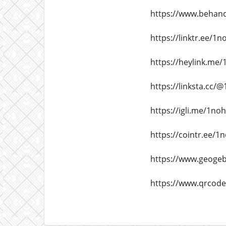
https://www.behan
https://linktr.ee/
https://heylink.me
https://linksta.cc
https://igli.me/1n
https://cointr.ee/
https://www.geoge
https://www.qrco