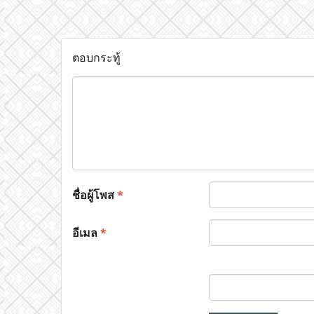
ตอบกระทู้
ชื่อผู้โพส
*
อีเมล
*