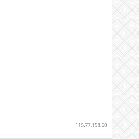
115.77.158.60