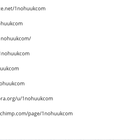
ce.net/1nohuukcom
1nohuukcom
/1nohuukcom/
/@1nohuukcom
ohuukcom
1nohuukcom
bra.org/u/1nohuukcom
dechimp.com/page/1nohuukcom