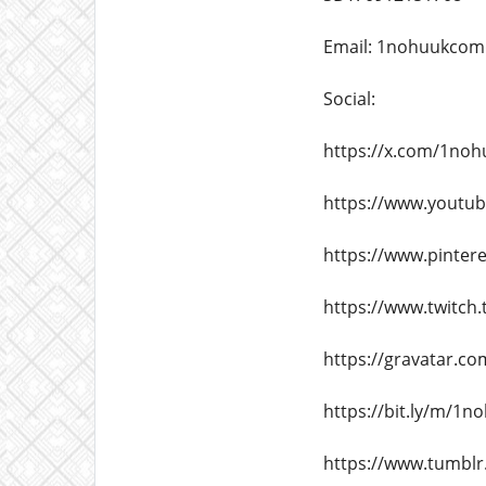
Email: 1nohuukco
Social:
https://x.com/1no
https://www.yout
https://www.pinte
https://www.twitch
https://gravatar.
https://bit.ly/m/1
https://www.tumbl