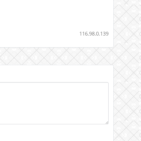
116.98.0.139