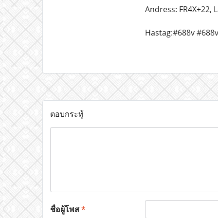
Andress: FR4X+22, L
Hastag:#688v #688
ตอบกระทู้
ชื่อผู้โพส
*