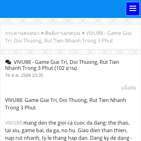
กระดานสนทนา
>
ศิษย์เก่าเอกดรุณ
>
VIVU88 - Game Giai
Tri, Doi Thuong, Rut Tien Nhanh Trong 3 Phut
VIVU88 - Game Giai Tri, Doi Thuong, Rut Tien
Nhanh Trong 3 Phut
(102 อ่าน)
16 ส.ค. 2568 23:35
แจ้งลบ
VIVU88: Game Giai Tri, Doi Thuong, Rut Tien Nhanh
Trong 3 Phut
VIVU88
mang den the gioi ca cuoc da dang: the thao,
tai xiu, game bai, da ga, no hu. Giao dien than thien,
nap rut nhanh, ty le thang hap dan. Dang ky de dang -