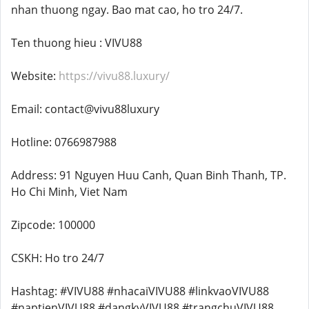
nhan thuong ngay. Bao mat cao, ho tro 24/7.
Ten thuong hieu : VIVU88
Website:
https://vivu88.luxury/
Email: contact@vivu88luxury
Hotline: 0766987988
Address: 91 Nguyen Huu Canh, Quan Binh Thanh, TP.
Ho Chi Minh, Viet Nam
Zipcode: 100000
CSKH: Ho tro 24/7
Hashtag: #VIVU88 #nhacaiVIVU88 #linkvaoVIVU88
#naptienVIVU88 #dangkyVIVU88 #trangchuVIVU88