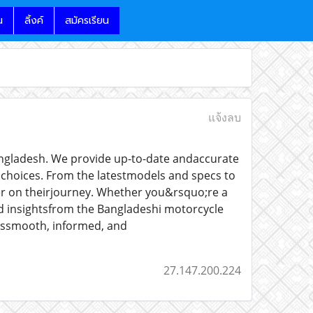
น
ลิ้งค์
สมัครเรียน
แจ้งลบ
Bangladesh. We provide up-to-date andaccurate
 choices. From the latestmodels and specs to
ker on theirjourney. Whether you&rsquo;re a
nd insightsfrom the Bangladeshi motorcycle
ayssmooth, informed, and
27.147.200.224