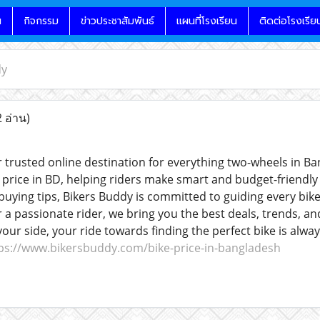
น
กิจกรรม
ข่าวประชาสัมพันธ์
แผนที่โรงเรียน
ติดต่อโรงเรีย
dy
2 อ่าน)
r trusted online destination for everything two-wheels in 
 price in BD, helping riders make smart and budget-friendly
buying tips, Bikers Buddy is committed to guiding every bi
a passionate rider, we bring you the best deals, trends, a
your side, your ride towards finding the perfect bike is alw
ps://www.bikersbuddy.com/bike-price-in-bangladesh