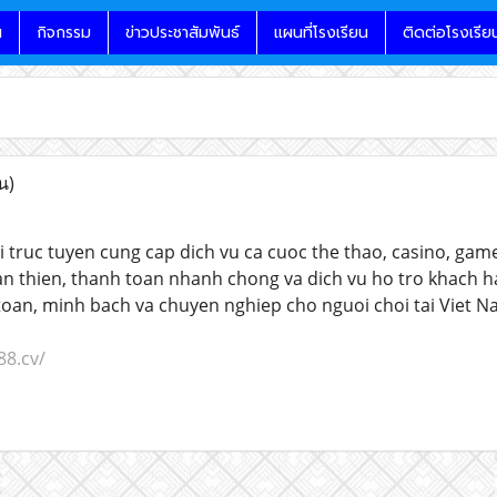
น
กิจกรรม
ข่าวประชาสัมพันธ์
แผนที่โรงเรียน
ติดต่อโรงเรีย
น)
 truc tuyen cung cap dich vu ca cuoc the thao, casino, game s
han thien, thanh toan nhanh chong va dich vu ho tro khach h
oan, minh bach va chuyen nghiep cho nguoi choi tai Viet N
88.cv/