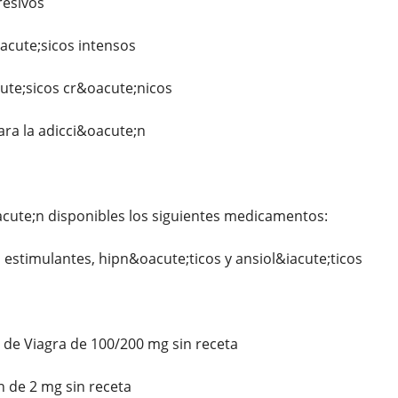
esivos
cute;sicos intensos
ute;sicos cr&oacute;nicos
ara la adicci&oacute;n
cute;n disponibles los siguientes medicamentos:
 estimulantes, hipn&oacute;ticos y ansiol&iacute;ticos
 de Viagra de 100/200 mg sin receta
 de 2 mg sin receta