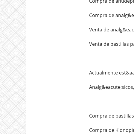
Compra de antidepr
Compra de analg&ea
Venta de analg&eac
Venta de pastillas p
Actualmente est&aa
Analg&eacute;sicos,
Compra de pastillas
Compra de Klonopin