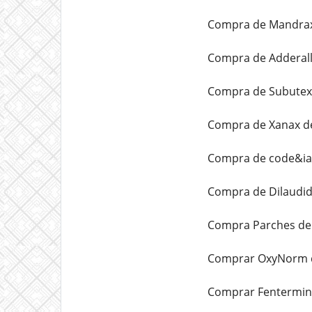
Compra de Mandrax 
Compra de Adderall
Compra de Subutex 
Compra de Xanax de
Compra de code&iac
Compra de Dilaudid
Compra Parches de 
Comprar OxyNorm d
Comprar Fentermina