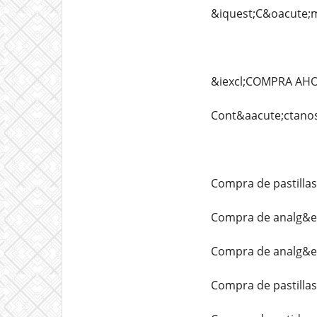
&iquest;C&oacute;
&iexcl;COMPRA AH
Cont&aacute;ctanos
Compra de pastilla
Compra de analg&e
Compra de analg&e
Compra de pastilla