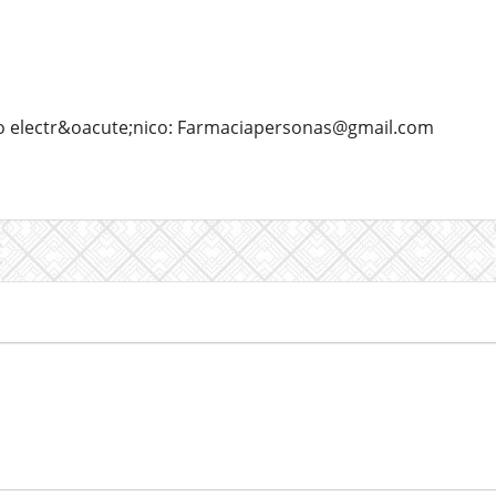
o electr&oacute;nico: Farmaciapersonas@gmail.com