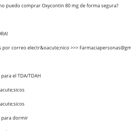
mo puedo comprar Oxycontin 80 mg de forma segura?
ORA!
 por correo electr&oacute;nico >>> Farmaciapersonas@gm
s para el TDA/TDAH
acute;sicos
acute;sicos
s para dormir